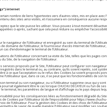
gs”) internet
certain nombre de liens hypertextes vers d’autres sites, mis en place ave
ontenu des sites ainsi visités, et n’assumera en conséquence aucune respon
ceptez que le site puisse les utiliser. Vous pouvez à tout moment désactiver
rappelées ci-après, sachant que cela peut réduire ou empêcher l’accessibilit
r le navigateur de l’Utilisateur et enregistré au sein du terminal de l’Utilisa
 domaine de l’Utilisateur, le fournisseur d’accès Internet de l’Utilisateur, l
un cas d’endommager le terminal de l’Utilisateur.
ions de l’Utilisateur concernant sa visite du Site, telles que les pages co
Site, de la navigation de l’Utilisateur.
des services proposés par le Site, l’Utilisateur peut configurer son navigateu
gistrés dans le terminal ou, au contraire, qu’ils soient rejetés, soit systé
ère à ce que l’acceptation ou le refus des Cookies lui soient proposés pon
’Utilisateur que, dans ce cas, il se peut que les fonctionnalités de son lo
son terminal ou son navigateur, ou si l’Utilisateur supprime ceux qui y sont 
ela pourrait également être le cas lorsque CHUCHU DECAYEUX ou l’un de ses 
ar le terminal, les paramètres de langue et d’affichage ou le pays depuis leq
sabilité pour les conséquences liées au fonctionnement dégradé du Site
us de Cookies par l’Utilisateur (ii) de l’impossibilité pour
https://www.chuchu
ix de l’Utilisateur. Pour la gestion des Cookies et des choix de l’Utilisateu
i permettra de savoir de quelle manière l’Utilisateur peut modifier ses so