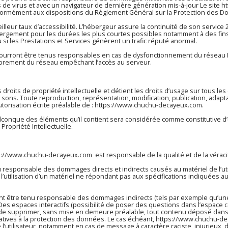
s de virus et avec un navigateur de dernière génération mis-à-jour Le site
h
onformément aux dispositions du Règlement Général sur la Protection des D
illeur taux d’accessibilité. L’hébergeur assure la continuité de son service 
ébergement pour les durées les plus courtes possibles notamment à des fin
u si les Prestations et Services génèrent un trafic réputé anormal.
ourront être tenus responsables en cas de dysfonctionnement du réseau I
mbrement du réseau empêchant l’accès au serveur.
 droits de propriété intellectuelle et détient les droits d’usage sur tous l
t sons. Toute reproduction, représentation, modification, publication, adapt
utorisation écrite préalable de :
https://www.chuchu-decayeux.com
.
uelconque des éléments qu’il contient sera considérée comme constitutive
Propriété Intellectuelle.
s://www.chuchu-decayeux.com
est responsable de la qualité et de la véraci
responsable des dommages directs et indirects causés au matériel de l’utili
e l’utilisation d’un matériel ne répondant pas aux spécifications indiquées au
t être tenu responsable des dommages indirects (tels par exemple qu’une
 Des espaces interactifs (possibilité de poser des questions dans l’espace co
 de supprimer, sans mise en demeure préalable, tout contenu déposé dans ce
latives à la protection des données. Le cas échéant,
https://www.chuchu-d
e l’utilisateur, notamment en cas de message à caractère raciste, injurieux,