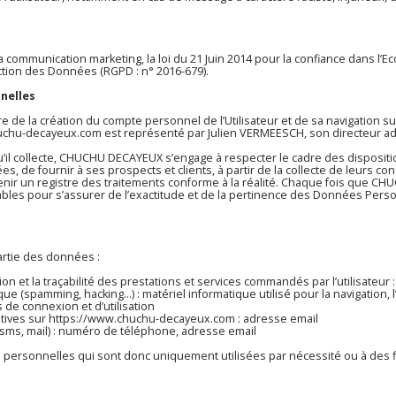
 communication marketing, la loi du 21 Juin 2014 pour la confiance dans l’E
ction des Données (RGPD : n° 2016-679).
nnelles
 de la création du compte personnel de l’Utilisateur et de sa navigation s
uchu-decayeux.com
est représenté par Julien VERMEESCH, son directeur admi
l collecte, CHUCHU DECAYEUX s’engage à respecter le cadre des disposition
nées, de fournir à ses prospects et clients, à partir de la collecte de leurs
nir un registre des traitements conforme à la réalité. Chaque fois que 
s pour s’assurer de l’exactitude et de la pertinence des Données Personn
artie des données :
tion et la traçabilité des prestations et services commandés par l’utilisateur 
que (spamming, hacking…) : matériel informatique utilisé pour la navigation, 
s de connexion et d’utilisation
tives sur
https://www.chuchu-decayeux.com
: adresse email
s, mail) : numéro de téléphone, adresse email
sonnelles qui sont donc uniquement utilisées par nécessité ou à des fins