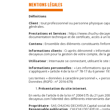
MENTIONS LÉGALES
Définitions
Client :
tout professionnel ou personne physique capable
générales.
Prestations et Services :
https://www.chuchu-decay
documentation technique et de certificats, accès à un 
Contenu :
Ensemble des éléments constituants l’inform
Informations clients :
Ci-après dénommé « Informatio
decayeux.com
pour la gestion de votre compte, de la ges
Utilisateur :
Internaute se connectant, utilisant le si
Informations personnelles :
« Les informations qui p
s'appliquent » (article 4 de la loi n° 78-17 du 6 janvier 197
Les termes « données à caractère personnel », « person
Données (RGPD : n° 2016-679)
Présentation du site internet.
En vertu de l'article 6 de la loi n° 2004-575 du 21 juin 
decayeux.com
l'identité des différents intervenants dan
Propriétaire
: SAS CHUCHU DECAYEUX Capital social de
Responsable publication
: CHUCHU DECAYEUX – conta