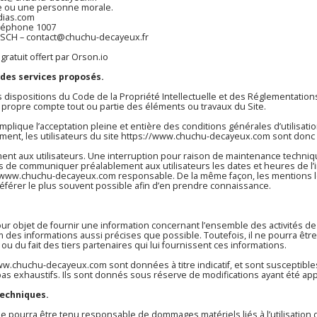
e ou une personne morale.
dias.com
éléphone 1007
ESCH – contact@chuchu-decayeux.fr
gratuit offert par Orson.io
 des services proposés.
s dispositions du Code de la Propriété Intellectuelle et des Réglementations
 propre compte tout ou partie des éléments ou travaux du Site.
mplique l’acceptation pleine et entière des conditions générales d’utilisatio
ent, les utilisateurs du site
https://www.chuchu-decayeux.com
sont donc i
ent aux utilisateurs. Une interruption pour raison de maintenance techniq
ors de communiquer préalablement aux utilisateurs les dates et heures de l’
//www.chuchu-decayeux.com
responsable. De la même façon, les mentions l
y référer le plus souvent possible afin d’en prendre connaissance.
ur objet de fournir une information concernant l’ensemble des activités de 
m
des informations aussi précises que possible. Toutefois, il ne pourra êtr
 ou du fait des tiers partenaires qui lui fournissent ces informations.
www.chuchu-decayeux.com
sont données à titre indicatif, et sont susceptible
as exhaustifs. Ils sont donnés sous réserve de modifications ayant été app
techniques.
t ne pourra être tenu responsable de dommages matériels liés à l’utilisation d