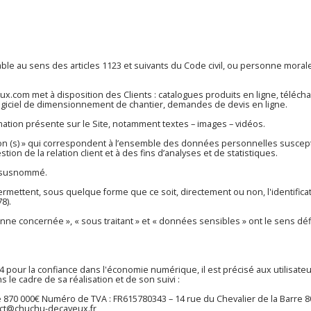
 au sens des articles 1123 et suivants du Code civil, ou personne morale, 
eux.com
met à disposition des Clients : catalogues produits en ligne, tél
logiciel de dimensionnement de chantier, demandes de devis en ligne.
ation présente sur le Site, notamment textes – images – vidéos.
n (s) » qui correspondent à l’ensemble des données personnelles suscept
tion de la relation client et à des fins d’analyses et de statistiques.
te susnommé.
ermettent, sous quelque forme que ce soit, directement ou non, l'identifi
8).
ne concernée », « sous traitant » et « données sensibles » ont le sens déf
2004 pour la confiance dans l'économie numérique, il est précisé aux utilisate
s le cadre de sa réalisation et de son suivi :
 870 000€ Numéro de TVA : FR615780343 – 14 rue du Chevalier de la Barr
ct@chuchu-decayeux.fr