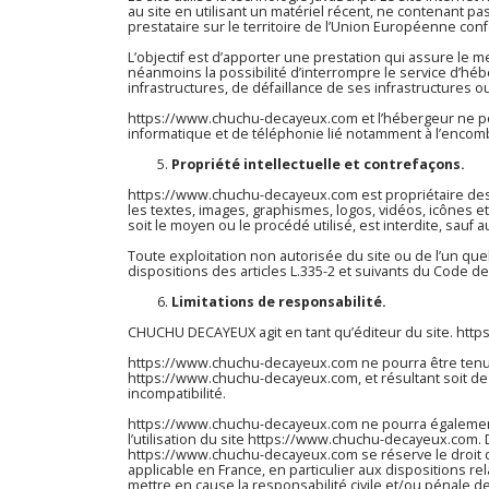
au site en utilisant un matériel récent, ne contenant pa
prestataire sur le territoire de l’Union Européenne c
L’objectif est d’apporter une prestation qui assure le me
néanmoins la possibilité d’interrompre le service d’h
infrastructures, de défaillance de ses infrastructures o
https://www.chuchu-decayeux.com
et l’hébergeur ne p
informatique et de téléphonie lié notamment à l’enco
Propriété intellectuelle et contrefaçons.
https://www.chuchu-decayeux.com
est propriétaire des
les textes, images, graphismes, logos, vidéos, icônes e
soit le moyen ou le procédé utilisé, est interdite, sauf a
Toute exploitation non autorisée du site ou de l’un q
dispositions des articles L.335-2 et suivants du Code de 
Limitations de responsabilité.
CHUCHU DECAYEUX agit en tant qu’éditeur du site.
http
https://www.chuchu-decayeux.com
ne pourra être tenu 
https://www.chuchu-decayeux.com
, et résultant soit d
incompatibilité.
https://www.chuchu-decayeux.com
ne pourra égalemen
l’utilisation du site
https://www.chuchu-decayeux.com
.
https://www.chuchu-decayeux.com
se réserve le droit
applicable en France, en particulier aux dispositions re
mettre en cause la responsabilité civile et/ou pénale d