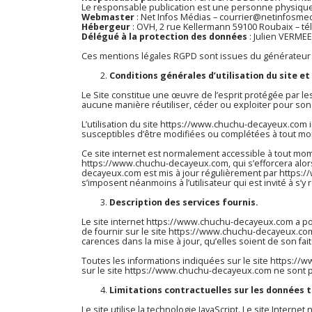
Le responsable publication est une personne physiqu
Webmaster
: Net Infos Médias – courrier@netinfosme
Hébergeur
: OVH, 2 rue Kellermann 59100 Roubaix – t
Délégué à la protection des données
: Julien VERME
Ces mentions légales RGPD sont issues du
générateur 
Conditions générales d’utilisation du site et
Le Site constitue une œuvre de l’esprit protégée par le
aucune manière réutiliser, céder ou exploiter pour son
L’utilisation du site
https://www.chuchu-decayeux.com
i
susceptibles d’être modifiées ou complétées à tout mom
Ce site internet est normalement accessible à tout mom
https://www.chuchu-decayeux.com
, qui s’efforcera al
decayeux.com
est mis à jour régulièrement par
https:
s’imposent néanmoins à l’utilisateur qui est invité à s’
Description des services fournis.
Le site internet
https://www.chuchu-decayeux.com
a po
de fournir sur le site
https://www.chuchu-decayeux.co
carences dans la mise à jour, qu’elles soient de son fait
Toutes les informations indiquées sur le site
https://
sur le site
https://www.chuchu-decayeux.com
ne sont p
Limitations contractuelles sur les données 
Le site utilise la technologie JavaScript. Le site Interne