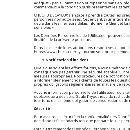
adéquat » par la Commission européenne sans en inform
commerciaux à la condition qu’ils présentent les garan
CHUCHU DECAYEUX s’engage à prendre toutes les précau
personnes non autorisées. Cependant, si un incident imp
devra dans les meilleurs délais informer le Client et l
sensibles ».
Les Données Personnelles de l’Utilisateur peuvent être 
finalités de la présente politique.
Dans la limite de leurs attributions respectives et pou
https://www.chuchu-decayeux.com
sont principalement 
Notification d’incident
Quels que soient les efforts fournis, aucune méthode
conséquence pas garantir une sécurité absolue. Si nous
mesures appropriées. Nos procédures de notification d
à informer pleinement nos clients de toutes les questio
propres obligations réglementaires en matière de repo
Aucune information personnelle de l'utilisateur du site
quelconque à des tiers. Seule l'hypothèse du rachat de
tour tenu de la même obligation de conservation et de m
Sécurité
Pour assurer la sécurité et la confidentialité des Do
des dispositifs standards tels que par pare-feu, la ps
Lors du traitement des Données Personnelles, CHUCHU 