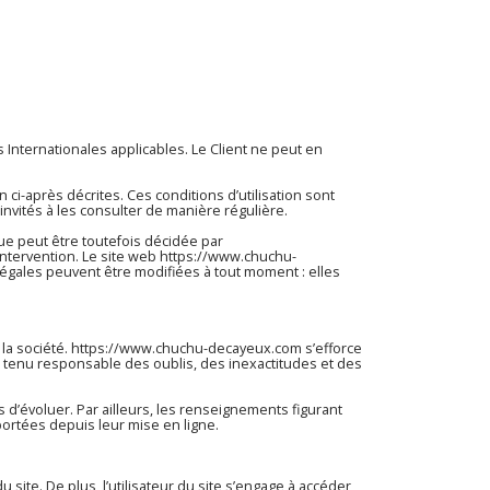
 Internationales applicables. Le Client ne peut en
n ci-après décrites. Ces conditions d’utilisation sont
nvités à les consulter de manière régulière.
ue peut être toutefois décidée par
intervention. Le site web
https://www.chuchu-
égales peuvent être modifiées à tout moment : elles
la société.
https://www.chuchu-decayeux.com
s’efforce
e tenu responsable des oublis, des inexactitudes et des
s d’évoluer. Par ailleurs, les renseignements figurant
ortées depuis leur mise en ligne.
u site. De plus, l’utilisateur du site s’engage à accéder