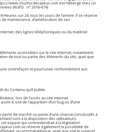
ttps://www.chuchu-decayeux.com
est hébergé chez un
onnées (RGPD : n° 2016-679)
24 Heures sur 24, tous les jours de l’année. Il se réserve
s de maintenance, d’amélioration de ses
nternet, des lignes téléphoniques ou du matériel
es éléments accessibles sur le site internet, notamment
ation de tout ou partie des éléments du site, quel que
 d’une contrefaçon et poursuivie conformément aux
té du Contenu qu’il publie.
sateur, lors de l’accès au site internet
 point 4, soit de l’apparition d’un bug ou d’une
 perte de marché ou perte d’une chance) consécutifs à
ntact) sont à la disposition des utilisateurs.
t espace qui contreviendrait à la législation
ecayeux.com
se réserve également la possibilité de
 diffamant, ou pornographique, quel que soit le support