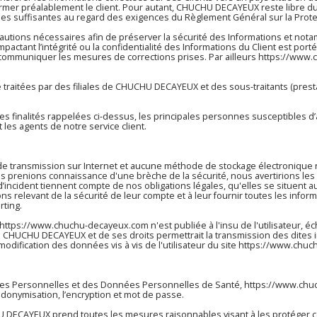
er préalablement le client. Pour autant, CHUCHU DECAYEUX reste libre du 
ties suffisantes au regard des exigences du Règlement Général sur la Prot
tions nécessaires afin de préserver la sécurité des Informations et no
actant l’intégrité ou la confidentialité des Informations du Client est po
ui communiquer les mesures de corrections prises. Par ailleurs
https://www.
traitées par des filiales de CHUCHU DECAYEUX et des sous-traitants (prestat
r les finalités rappelées ci-dessus, les principales personnes susceptibles 
les agents de notre service client.
 de transmission sur Internet et aucune méthode de stockage électroniqu
 prenions connaissance d'une brèche de la sécurité, nous avertirions les u
’incident tiennent compte de nos obligations légales, qu'elles se situen
ns relevant de la sécurité de leur compte et à leur fournir toutes les infor
rting.
https://www.chuchu-decayeux.com
n'est publiée à l'insu de l'utilisateur
 CHUCHU DECAYEUX et de ses droits permettrait la transmission des dites i
odification des données vis à vis de l'utilisateur du site
https://www.chuc
nnées Personnelles et des Données Personnelles de Santé,
https://www.chu
eudonymisation, l’encryption et mot de passe.
DECAYEUX prend toutes les mesures raisonnables visant à les protéger con