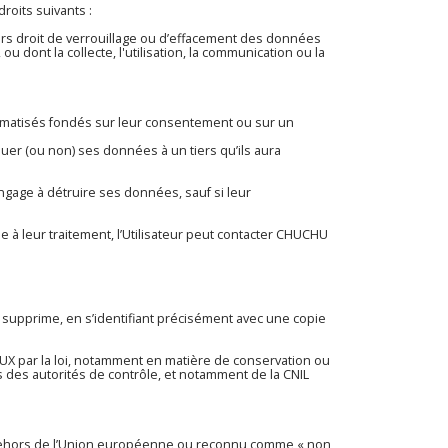
roits suivants :
teurs droit de verrouillage ou d’effacement des données
 dont la collecte, l'utilisation, la communication ou la
utomatisés fondés sur leur consentement ou sur un
uer (ou non) ses données à un tiers qu’ils aura
gage à détruire ses données, sauf si leur
à leur traitement, l’Utilisateur peut contacter CHUCHU
 supprime, en s’identifiant précisément avec une copie
par la loi, notamment en matière de conservation ou
des autorités de contrôle, et notamment de la CNIL
en dehors de l’Union européenne ou reconnu comme « non