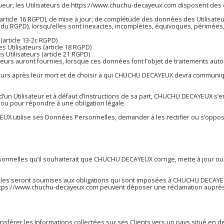
ur, les Utilisateurs de
https://www.chuchu-decayeux.com
disposent des d
on (article 16 RGPD), de mise à jour, de complétude des données des Utilisa
 du RGPD), lorsqu’elles sont inexactes, incomplètes, équivoques, périmées, ou
article 13-2c RGPD)
s Utilisateurs (article 18 RGPD)
 Utilisateurs (article 21 RGPD)
sateurs auront fournies, lorsque ces données font l’objet de traitements a
ateurs après leur mort et de choisir à qui CHUCHU DECAYEUX devra communiq
Utilisateur et à défaut d’instructions de sa part, CHUCHU DECAYEUX s’en
 ou pour répondre à une obligation légale.
UX utilise ses Données Personnelles, demander à les rectifier ou s’oppose 
ersonnelles qu’il souhaiterait que CHUCHU DECAYEUX corrige, mette à jour ou
 seront soumises aux obligations qui sont imposées à CHUCHU DECAYEUX 
tps://www.chuchu-decayeux.com
peuvent déposer une réclamation auprès 
ansférer les Informations collectées sur ses Clients vers un pays situé 