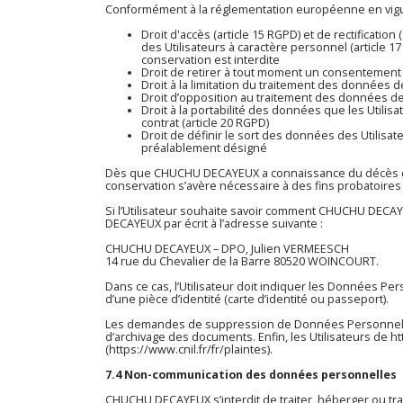
Conformément à la réglementation européenne en vigue
Droit d'accès (article 15 RGPD) et de rectificati
des Utilisateurs à caractère personnel (article 17
conservation est interdite
Droit de retirer à tout moment un consentement (
Droit à la limitation du traitement des données de
Droit d’opposition au traitement des données des
Droit à la portabilité des données que les Utili
contrat (article 20 RGPD)
Droit de définir le sort des données des Utilis
préalablement désigné
Dès que CHUCHU DECAYEUX a connaissance du décès d’un 
conservation s’avère nécessaire à des fins probatoires
Si l’Utilisateur souhaite savoir comment CHUCHU DECAYE
DECAYEUX par écrit à l’adresse suivante :
CHUCHU DECAYEUX – DPO, Julien VERMEESCH
14 rue du Chevalier de la Barre 80520 WOINCOURT.
Dans ce cas, l’Utilisateur doit indiquer les Données P
d’une pièce d’identité (carte d’identité ou passeport).
Les demandes de suppression de Données Personnelles
d’archivage des documents. Enfin, les Utilisateurs de
ht
(https://www.cnil.fr/fr/plaintes).
7.4 Non-communication des données personnelles
CHUCHU DECAYEUX s’interdit de traiter, héberger ou tr