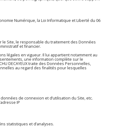
conomie Numérique, la Loi Informatique et Liberté du 06
ur le Site, le responsable du traitement des Données
nistratif et financier.
s légales en vigueur. Il lui appartient notamment au
 consentements, une information complète sur le
CHUCHU DECAYEUX traite des Données Personnelles,
elles au regard des finalités pour lesquelles
: données de connexion et d’utilisation du Site, etc.
l’adresse IP
 statistiques et d’analyses.