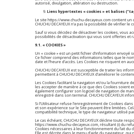
autorisé, divulgation, altération ou destruction.
Liens hypertextes « cookies » et balises (“ta
Le site
https://www.chuchu-decayeux.com
contient un 
CHUCHU DECAYEUX n’a pas la possibilité de vérifier le c
Sauf si vous décidez de désactiver les cookies, vous ac
possibilités de désactivation qui vous sont offertes et 
9.1. « COOKIES »
Un « cookie » est un petit fichier d’information envoyé su
Ce fichier comprend des informations telles que le nom de
date et l’heure d’accès. Les Cookies ne risquent en auc
CHUCHU DECAYEUX est susceptible de traiter les informat
permettent à CHUCHU DECAYEUX d’améliorer le contenu du 
Les Cookies facilitant la navigation et/ou la fourniture 
les accepter de manière à ce que des Cookies soient enre
également configurer son logiciel de navigation de mani
enregistré dans son terminal. CHUCHU DECAYEUX informe l
Si l’Utilisateur refuse l’enregistrement de Cookies dans 
et son expérience sur le Site peuvent être limitées. C
compatibilité technique, le type de navigateur utilisé p
Le cas échéant, CHUCHU DECAYEUX décline toute respon
https://www.chuchu-decayeux.com
, résultant (i) du ref
Cookies nécessaires à leur fonctionnement du fait du cho
Elle est décrite dans le menu d’aide du navigateur, qu