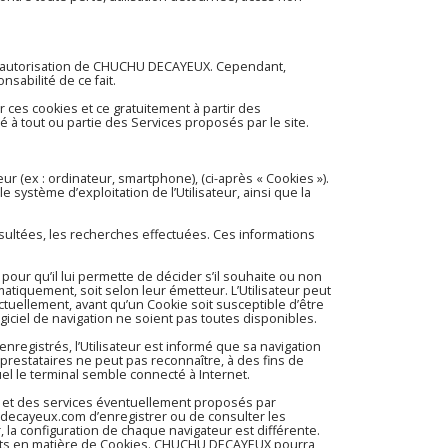
c l’autorisation de CHUCHU DECAYEUX. Cependant,
sabilité de ce fait.
 ces cookies et ce gratuitement à partir des
é à tout ou partie des Services proposés par le site.
teur (ex : ordinateur, smartphone), (ci-après « Cookies »).
e système d’exploitation de l’Utilisateur, ainsi que la
nsultées, les recherches effectuées. Ces informations
r pour qu’il lui permette de décider s’il souhaite ou non
matiquement, soit selon leur émetteur. L’Utilisateur peut
ctuellement, avant qu’un Cookie soit susceptible d’être
giciel de navigation ne soient pas toutes disponibles.
enregistrés, l’Utilisateur est informé que sa navigation
prestataires ne peut pas reconnaître, à des fins de
uel le terminal semble connecté à Internet.
 et des services éventuellement proposés par
-decayeux.com
d’enregistrer ou de consulter les
r, la configuration de chaque navigateur est différente.
uhaits en matière de Cookies. CHUCHU DECAYEUX pourra