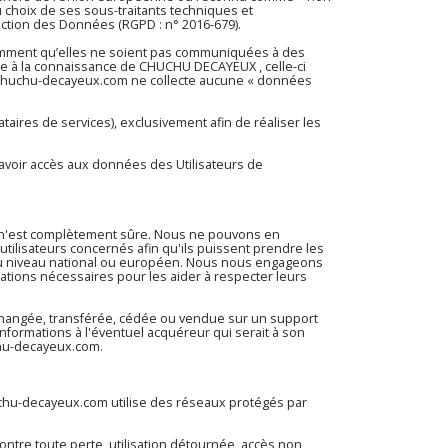
choix de ses sous-traitants techniques et
ection des Données (RGPD : n° 2016-679).
tamment qu’elles ne soient pas communiquées à des
rtée à la connaissance de CHUCHU DECAYEUX , celle-ci
chuchu-decayeux.com
ne collecte aucune « données
aires de services), exclusivement afin de réaliser les
d’avoir accès aux données des Utilisateurs de
e n'est complètement sûre. Nous ne pouvons en
tilisateurs concernés afin qu'ils puissent prendre les
t au niveau national ou européen. Nous nous engageons
mations nécessaires pour les aider à respecter leurs
, échangée, transférée, cédée ou vendue sur un support
nformations à l'éventuel acquéreur qui serait à son
hu-decayeux.com
.
chu-decayeux.com
utilise des réseaux protégés par
tre toute perte, utilisation détournée, accès non