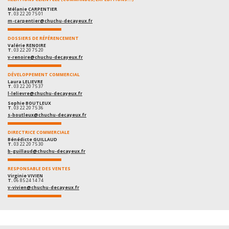
Mélanie CARPENTIER
T.
03 22 20 75 01
m-carpentier@chuchu-decayeux.fr
DOSSIERS DE RÉFÉRENCEMENT
Valérie RENOIRE
T.
03 22 20 75 20
v-renoire@chuchu-decayeux.fr
DÉVELOPPEMENT COMMERCIAL
Laura LELIEVRE
T.
03 22 20 75 37
l-lelievre@chuchu-decayeux.fr
Sophie BOUTLEUX
T.
03 22 20 75 36
s-boutleux@chuchu-decayeux.fr
DIRECTRICE COMMERCIALE
Bénédicte GUILLAUD
T.
03 22 20 75 30
b-guillaud@chuchu-decayeux.fr
RESPONSABLE DES VENTES
Virginie VIVIEN
T.
06 85 24 14 74
v-vivien@chuchu-decayeux.fr