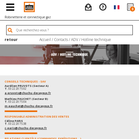
0
Robinetterie et connectique gaz
retour
Accueil
/ Contacts /
ADV / Hotline technique
CONSEILS TECHNIQUES - SAV
Aurélien PRUVOTS (Secteur A)
T.
03 22 20 75 02
a-pruvots@chuchu-decayeux.fr
Mathieu PAUCHET (Secteur B)
T.
03 22 20 75 04
m-pauchet@chuchu-decayeux.fr
RESPONSABLE ADMINISTRATION DES VENTES
Céline PARIS
T.
03 22 20 75 38
c-paris@chuchu-decayeux.fr
RELATIONS CLIENTÈLE (COMMANDES, EXPÉDITIONS...)