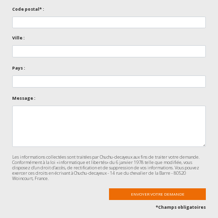
Code postal* :
Ville :
Pays :
Message :
Les informations collectées sont traitées par Chuchu-decayeux aux fins de traiter votre demande.
Conformément à la loi «informatique et libertés» du 6 janvier 1978 telle que modifiée, vous
disposez d’un droit d’accès, de rectification et de suppression de vos informations. Vous pouvez
exercer ces droits en écrivant à Chuchu-decayeux - 14 rue du chevalier de la Barre - 80520
Woincourt, France.
*Champs obligatoires