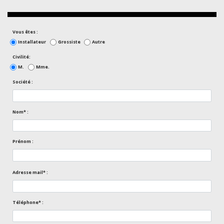
Vous êtes :
Installateur
Grossiste
Autre
Civilité:
M.
Mme.
Société :
Nom* :
Prénom :
Adresse mail* :
Téléphone* :