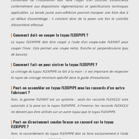
L’ensemble de l’installation doit faire l’objet d’un contrôle d’étanchéité
conformément aux dispositions réglementaires et spécifications techniques
applicables. La bande jaune auto-adhésive pourrait masquer une fuite due à
un défaut d’assemblage : il convient donc de la poser une fois le contrôle
d’étanchéité effectué.
|
Comment doit-on couper le tuyau FLEXIPIPE ?
Le tuyau FLEXIPIPE doit être coupé à l’aide d’un coupe-tube FLEXIKIT pour
couper l’inox. Cela permet une coupe nette, franche et perpendiculaire (pas
de bavure).
|
Comment fait-on pour cintrer le tuyau FLEXIPIPE ?
Le cintrage du tuyau FLEXIPIPE se fait à la main : il est important de respecter
le rayon de cintrage minimum spécifié dans le guide d’installation.
|
Peut-on assembler un tuyau FLEXIPIPE avec les raccords d’un autre
fabricant ?
Non, la gamme FLEXIKIT est un système : seuls les raccords FLEXICLIC sont
autorisés à la pose sur le tuyau FLEXIPIPE. A l’inverse, les raccords FLEXICLIC
ne doivent pas être utilisés sur un autre tuyau que le tuyau FLEXIPIPE.
|
Peut-on directement souder/braser un raccord sur le tuyau
FLEXIPIPE ?
Non, le raccordement du tuyau FLEXIPIPE doit se faire exclusivement à l’aide