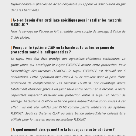
tuyaux onduleux pliables en acier inoxydable (PLT) pour la distribution du gaz
dans les bâtiments.
|
A-t-on besoin d’un outillage spécifique pour installer les raccords
FLEXICLIC ?
Non, le serrage de l’écrou se fait en butée, sans couple de serrage, à l’aide de
2 clés plates.
|
Pourquoi le Système CLAP ou la bande auto-adhésive jaune de
protection sont-ils indispensables ?
Le tuyau inox doit être protégé des agressions chimiques extérieures. La
gaine jaune qui enveloppe le tuyau FLEXIPIPE assure cette protection. Pour
l’assemblage des raccords FLEXICLIC, le tuyau FLEXIPIPE est dénudé sur 6
ondulations. Cette opération met l’inox à nu et requiert donc la pose d’une
protection de remplacement. Les raccords FLEXICLIC ont l’avantage d’être
totalement étanches grâce à un joint situé entre l’écrou et le raccord. Il reste
cependant impératif d’assurer une protection entre le tuyau et l’écrou de
serrage. Le Système CLAP ou la bande jaune auto-adhésive sont utilisés à cet
effet : ils ont été validés par l’ATG comme partie intégrante du système
FLEXIKIT. Seuls ce Système CLAP ou cette bande auto-adhésive doivent être
utilisés pour la mise en œuvre du système FLEXIKIT.
|
A quel moment dois-je mettre la bande jaune auto-adhésive ?