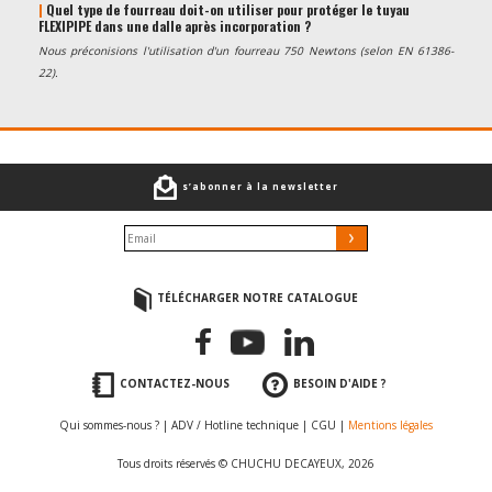
|
Quel type de fourreau doit-on utiliser pour protéger le tuyau
FLEXIPIPE dans une dalle après incorporation ?
Nous préconisions l'utilisation d'un fourreau 750 Newtons (selon EN 61386-
22).
s’abonner à la newsletter
TÉLÉCHARGER NOTRE CATALOGUE
CONTACTEZ-NOUS
BESOIN D'AIDE ?
Qui sommes-nous ?
|
ADV / Hotline technique
|
CGU
|
Mentions légales
Tous droits réservés © CHUCHU DECAYEUX, 2026