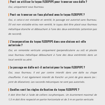
|
Peut-on utiliser le tuyau FLEXIPIPE pour traverser une dalle ?
Oui, uniquement sous fourreau.
|
Peut-on traverser un faux plafond avec le tuyau FLEXIPIPE ?
Oui, si celui-ci est visitable et ventilé, le passage est autorisé sans fourreau.
S’il est non visitable et/ou non ventilé, le tuyau doit être placé sous fourreau
métallique étanche et débouchant à l’une des deux extrémités (attention pas
de raccord).
|
L’incorporation du tuyau FLEXIPIPE dans une cloison est-elle
autorisée ?
Oui, en remontée verticale uniquement (perpendiculaire au sol) et placée
sous fourreau métallique débouchant à l’une des deux extrémités dans un
local ventilé ou aéré.
|
Le passage en dalle est-il autorisé pour le tuyau FLEXIPIPE ?
Oui, sous fourreau. Il est par contre interdit dans une dalle ou chape
chauffante. Il est également interdit de franchir un joint de gros œuvre (ex :
joint de dilatation). Les raccords mécaniques ne sont pas autorisés.
|
Quelles sont les règles de fixation du tuyau FLEXIPIPE ?
Il doit être fixé à l’aide de colliers iso-phoniques. Un écartement maximal de
1,5 m doit être respecté en partie horizontale et de 3 m en partie verticale.