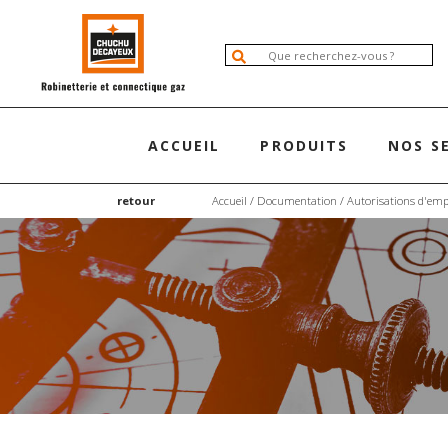
ACCUEIL
PRODUITS
NOS S
retour
Accueil
/
Documentation
/
Autorisations d'emp