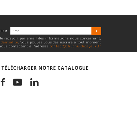
TTER
 de recevoir par email des informations nous concernant,
identialité
. Vous pouvez vous désinscrire à tout moment
nous contactant à l'adresse
contact@chuchu-decayeux.fr
TÉLÉCHARGER NOTRE CATALOGUE