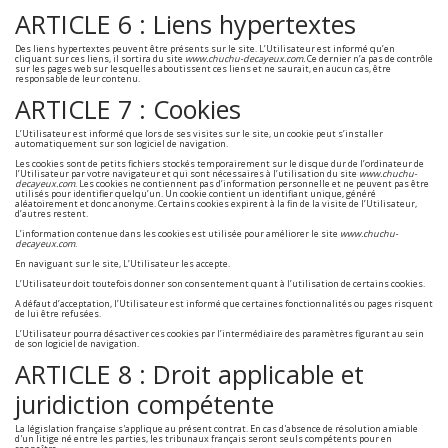
ARTICLE 6 : Liens hypertextes
Des liens hypertextes peuvent être présents sur le site. L’Utilisateur est informé qu’en
cliquant sur ces liens, il sortira du site
www.chuchu-decayeux.com.
Ce dernier n’a pas de contrôle
sur les pages web sur lesquelles aboutissent ces liens et ne saurait, en aucun cas, être
responsable de leur contenu.
ARTICLE 7 : Cookies
L’Utilisateur est informé que lors de ses visites sur le site, un cookie peut s’installer
automatiquement sur son logiciel de navigation.
Les cookies sont de petits fichiers stockés temporairement sur le disque dur de l’ordinateur de
l’Utilisateur par votre navigateur et qui sont nécessaires à l’utilisation du site
www.chuchu-
decayeux.com
. Les cookies ne contiennent pas d’information personnelle et ne peuvent pas être
utilisés pour identifier quelqu’un. Un cookie contient un identifiant unique, généré
aléatoirement et donc anonyme. Certains cookies expirent à la fin de la visite de l’Utilisateur,
d’autres restent.
L’information contenue dans les cookies est utilisée pour améliorer le site
www.chuchu-
decayeux.com
.
En naviguant sur le site, L’Utilisateur les accepte.
L’Utilisateur doit toutefois donner son consentement quant à l’utilisation de certains cookies.
A défaut d’acceptation, l’Utilisateur est informé que certaines fonctionnalités ou pages risquent
de lui être refusées.
L’Utilisateur pourra désactiver ces cookies par l’intermédiaire des paramètres figurant au sein
de son logiciel de navigation.
ARTICLE 8 : Droit applicable et
juridiction compétente
La législation française s'applique au présent contrat. En cas d'absence de résolution amiable
d'un litige né entre les parties, les tribunaux français seront seuls compétents pour en