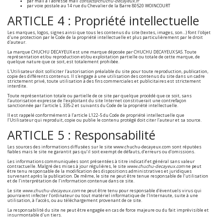
par mail à l'adresse mail
contact@chuchu-decayeux.fr
par voie postale au 14 rue du Chevalier de la Barre 80520 WOINCOURT
ARTICLE 4 : Propriété intellectuelle
Les marques, logos, signes ainsi que tous les contenus du site (textes, images, son…) font l'objet
d'une protection par le Code de la propriété intellectuelle et plus particulièrement par le droit
d'auteur.
La marque CHUCHU DECAYEUX est une marque déposée par CHUCHU DECAYEUX SAS. Toute
représentation et/ou reproduction et/ou exploitation partielle ou totale de cette marque, de
quelque nature que ce soit, est totalement prohibée.
L'Utilisateur doit solliciter l'autorisation préalable du site pour toute reproduction, publication,
copie des différents contenus. Il s'engage à une utilisation des contenus du site dans un cadre
strictement privé, toute utilisation à des fins commerciales et publicitaires est strictement
interdite.
Toute représentation totale ou partielle de ce site par quelque procédé que ce soit, sans
l’autorisation expresse de l’exploitant du site Internet constituerait une contrefaçon
sanctionnée par l’article L 335-2 et suivants du Code de la propriété intellectuelle.
Il est rappelé conformément à l’article L122-5 du Code de propriété intellectuelle que
l’Utilisateur qui reproduit, copie ou publie le contenu protégé doit citer l’auteur et sa source.
ARTICLE 5 : Responsabilité
Les sources des informations diffusées sur le site www.chuchu-decayeux.com sont réputées
fiables mais le site ne garantit pas qu’il soit exempt de défauts, d’erreurs ou d’omissions.
Les informations communiquées sont présentées à titre indicatif et général sans valeur
contractuelle. Malgré des mises à jour régulières, le site
www.chuchu-decayeux.com
ne peut
être tenu responsable de la modification des dispositions administratives et juridiques
survenant après la publication. De même, le site ne peut être tenue responsable de l’utilisation
et de l’interprétation de l’information contenue dans ce site.
Le site
www.chuchu-decayeux.com
ne peut être tenu pour responsable d’éventuels virus qui
pourraient infecter l’ordinateur ou tout matériel informatique de l’Internaute, suite à une
utilisation, à l’accès, ou au téléchargement provenant de ce site.
La responsabilité du site ne peut être engagée en cas de force majeure ou du fait imprévisible et
insurmontable d'un tiers.