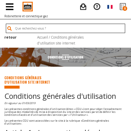
0
Robinetterie et connectique gaz
retour
Accueil
/ Conditions générales
d'utilisation site internet
CONDITIONS GÉNÉRALES
D'UTILISATION SITE INTERNET
Conditions générales d'utilisation
En vigueur au 01/03/2019
Les présentes conditions générales d'utilisation (dites « CGU ») ont pour objet l'encadrement
juridique des modalités de mise à disposition du site et des services par et de définir les
conditions d’accès et d’utilisation des services par « l'Utilisateur ».
Les présentes CGU sont accessibles sur le site à la rubrique «Conditions générales
d’utilisation».