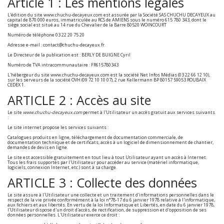
Article 1 : Les mentions légales
L'édition du site www.chuchu-decayeux.com est assurée par la Société SAS CHUCHU DECAYEUX au
capital de 870 000 euros, immatriculée au RCS de AMIENS sous le numéro 615 780 343, dont le
siège social est situé au 14 rue du Chevalier de la Barre 80520 WOINCOURT
Numéro de téléphone 03 22 20 75 20
Adresse e-mail : contact@chuchu-decayeux.fr.
Le Directeur de la publication est : BERLY DE BUIGNE Cyril
Numéro de TVA intracommunautaire : FR615780343
L'hébergeur du site www.chuchu-decayeux.com est la société Net Infos Médias (03 22 66 12 10),
sur les serveurs de la société OVH (09 72 10 10 07), 2 rue Kellermann BP 80157 59053 ROUBAIX
CEDEX 1.
ARTICLE 2 : Accès au site
Le site
www.chuchu-decayeux.com
permet à l'Utilisateur un accès gratuit aux services suivants
:
Le site internet propose les services suivants :
Catalogues produits en ligne, téléchargement de documentation commerciale, de
documentation technique et de certificats, accès à un logiciel de dimensionnement de chantier,
demandes de devis en ligne.
Le site est accessible gratuitement en tout lieu à tout Utilisateur ayant un accès à Internet.
Tous les frais supportés par l'Utilisateur pour accéder au service (matériel informatique,
logiciels, connexion Internet, etc.) sont à sa charge.
ARTICLE 3 : Collecte des données
Le site assure à l'Utilisateur une collecte et un traitement d'informations personnelles dans le
respect de la vie privée conformément à la loi n°78-17 du 6 janvier 1978 relative à l'informatique,
aux fichiers et aux libertés. En vertu de la loi Informatique et Libertés, en date du 6 janvier 1978,
l'Utilisateur dispose d'un droit d'accès, de rectification, de suppression et d'opposition de ses
données personnelles. L'Utilisateur exerce ce droit :