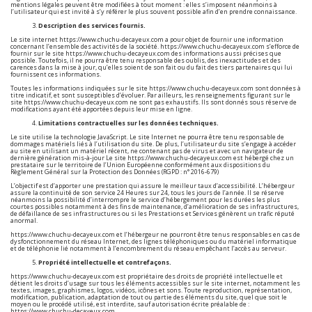
mentions légales peuvent être modifiées à tout moment : elles s’imposent néanmoins à
l’utilisateur qui est invité à s’y référer le plus souvent possible afin d’en prendre connaissance.
Description des services fournis.
Le site internet
https://www.chuchu-decayeux.com
a pour objet de fournir une information
concernant l’ensemble des activités de la société.
https://www.chuchu-decayeux.com
s’efforce de
fournir sur le site
https://www.chuchu-decayeux.com
des informations aussi précises que
possible. Toutefois, il ne pourra être tenu responsable des oublis, des inexactitudes et des
carences dans la mise à jour, qu’elles soient de son fait ou du fait des tiers partenaires qui lui
fournissent ces informations.
Toutes les informations indiquées sur le site
https://www.chuchu-decayeux.com
sont données à
titre indicatif, et sont susceptibles d’évoluer. Par ailleurs, les renseignements figurant sur le
site
https://www.chuchu-decayeux.com
ne sont pas exhaustifs. Ils sont donnés sous réserve de
modifications ayant été apportées depuis leur mise en ligne.
Limitations contractuelles sur les données techniques.
Le site utilise la technologie JavaScript. Le site Internet ne pourra être tenu responsable de
dommages matériels liés à l’utilisation du site. De plus, l’utilisateur du site s’engage à accéder
au site en utilisant un matériel récent, ne contenant pas de virus et avec un navigateur de
dernière génération mis-à-jour Le site
https://www.chuchu-decayeux.com
est hébergé chez un
prestataire sur le territoire de l’Union Européenne conformément aux dispositions du
Règlement Général sur la Protection des Données (RGPD : n° 2016-679)
L’objectif est d’apporter une prestation qui assure le meilleur taux d’accessibilité. L’hébergeur
assure la continuité de son service 24 Heures sur 24, tous les jours de l’année. Il se réserve
néanmoins la possibilité d’interrompre le service d’hébergement pour les durées les plus
courtes possibles notamment à des fins de maintenance, d’amélioration de ses infrastructures,
de défaillance de ses infrastructures ou si les Prestations et Services génèrent un trafic réputé
anormal.
https://www.chuchu-decayeux.com
et l’hébergeur ne pourront être tenus responsables en cas de
dysfonctionnement du réseau Internet, des lignes téléphoniques ou du matériel informatique
et de téléphonie lié notamment à l’encombrement du réseau empêchant l’accès au serveur.
Propriété intellectuelle et contrefaçons.
https://www.chuchu-decayeux.com
est propriétaire des droits de propriété intellectuelle et
détient les droits d’usage sur tous les éléments accessibles sur le site internet, notamment les
textes, images, graphismes, logos, vidéos, icônes et sons. Toute reproduction, représentation,
modification, publication, adaptation de tout ou partie des éléments du site, quel que soit le
moyen ou le procédé utilisé, est interdite, sauf autorisation écrite préalable de :
https://www.chuchu-decayeux.com
.