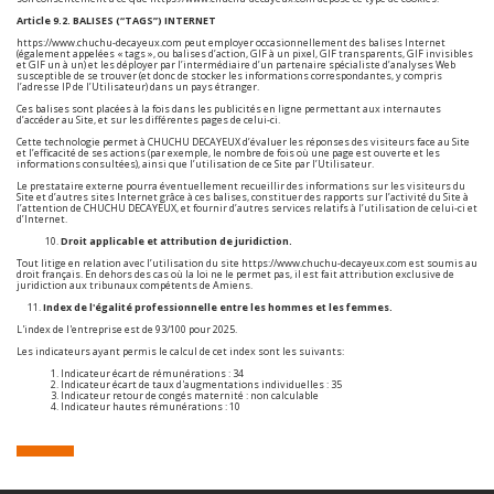
Article 9.2. BALISES (“TAGS”) INTERNET
https://www.chuchu-decayeux.com
peut employer occasionnellement des balises Internet
(également appelées « tags », ou balises d’action, GIF à un pixel, GIF transparents, GIF invisibles
et GIF un à un) et les déployer par l’intermédiaire d’un partenaire spécialiste d’analyses Web
susceptible de se trouver (et donc de stocker les informations correspondantes, y compris
l’adresse IP de l’Utilisateur) dans un pays étranger.
Ces balises sont placées à la fois dans les publicités en ligne permettant aux internautes
d’accéder au Site, et sur les différentes pages de celui-ci.
Cette technologie permet à CHUCHU DECAYEUX d’évaluer les réponses des visiteurs face au Site
et l’efficacité de ses actions (par exemple, le nombre de fois où une page est ouverte et les
informations consultées), ainsi que l’utilisation de ce Site par l’Utilisateur.
Le prestataire externe pourra éventuellement recueillir des informations sur les visiteurs du
Site et d’autres sites Internet grâce à ces balises, constituer des rapports sur l’activité du Site à
l’attention de CHUCHU DECAYEUX, et fournir d’autres services relatifs à l’utilisation de celui-ci et
d’Internet.
Droit applicable et attribution de juridiction.
Tout litige en relation avec l’utilisation du site
https://www.chuchu-decayeux.com
est soumis au
droit français. En dehors des cas où la loi ne le permet pas, il est fait attribution exclusive de
juridiction aux tribunaux compétents de Amiens.
11.
Index de l'égalité professionnelle entre les hommes et les femmes.
L'index de l'entreprise est de 93/100 pour 2025.
Les indicateurs ayant permis le calcul de cet index sont les suivants:
Indicateur écart de rémunérations : 34
Indicateur écart de taux d'augmentations individuelles : 35
Indicateur retour de congés maternité : non calculable
Indicateur hautes rémunérations : 10