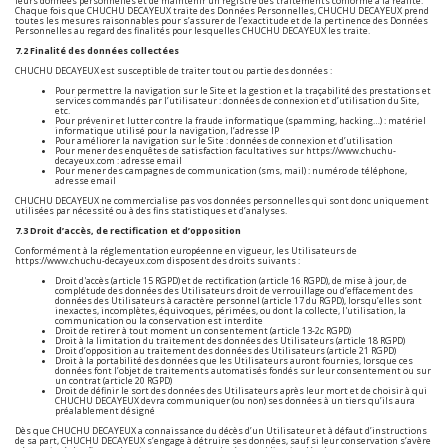
leurs données personnelles et de maintenir un registre des traitements conforme à la réalité.
Chaque fois que CHUCHU DECAYEUX traite des Données Personnelles, CHUCHU DECAYEUX prend
toutes les mesures raisonnables pour s’assurer de l’exactitude et de la pertinence des Données
Personnelles au regard des finalités pour lesquelles CHUCHU DECAYEUX les traite.
7.2 Finalité des données collectées
CHUCHU DECAYEUX est susceptible de traiter tout ou partie des données :
Pour permettre la navigation sur le Site et la gestion et la traçabilité des prestations et
services commandés par l’utilisateur : données de connexion et d’utilisation du Site,
etc.
Pour prévenir et lutter contre la fraude informatique (spamming, hacking…) : matériel
informatique utilisé pour la navigation, l’adresse IP
Pour améliorer la navigation sur le Site : données de connexion et d’utilisation
Pour mener des enquêtes de satisfaction facultatives sur
https://www.chuchu-
decayeux.com
: adresse email
Pour mener des campagnes de communication (sms, mail) : numéro de téléphone,
adresse email
CHUCHU DECAYEUX ne commercialise pas vos données personnelles qui sont donc uniquement
utilisées par nécessité ou à des fins statistiques et d’analyses.
7.3 Droit d’accès, de rectification et d’opposition
Conformément à la réglementation européenne en vigueur, les Utilisateurs de
https://www.chuchu-decayeux.com
disposent des droits suivants :
Droit d'accès (article 15 RGPD) et de rectification (article 16 RGPD), de mise à jour, de
complétude des données des Utilisateurs droit de verrouillage ou d’effacement des
données des Utilisateurs à caractère personnel (article 17 du RGPD), lorsqu’elles sont
inexactes, incomplètes, équivoques, périmées, ou dont la collecte, l'utilisation, la
communication ou la conservation est interdite
Droit de retirer à tout moment un consentement (article 13-2c RGPD)
Droit à la limitation du traitement des données des Utilisateurs (article 18 RGPD)
Droit d’opposition au traitement des données des Utilisateurs (article 21 RGPD)
Droit à la portabilité des données que les Utilisateurs auront fournies, lorsque ces
données font l’objet de traitements automatisés fondés sur leur consentement ou sur
un contrat (article 20 RGPD)
Droit de définir le sort des données des Utilisateurs après leur mort et de choisir à qui
CHUCHU DECAYEUX devra communiquer (ou non) ses données à un tiers qu’ils aura
préalablement désigné
Dès que CHUCHU DECAYEUX a connaissance du décès d’un Utilisateur et à défaut d’instructions
de sa part, CHUCHU DECAYEUX s’engage à détruire ses données, sauf si leur conservation s’avère