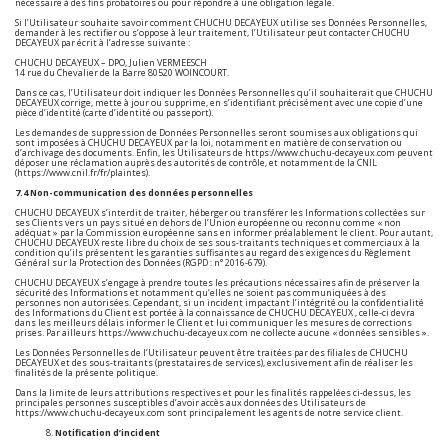
nécessaire à des fins probatoires ou pour répondre à une obligation légale.
Si l’Utilisateur souhaite savoir comment CHUCHU DECAYEUX utilise ses Données Personnelles,
demander à les rectifier ou s’oppose à leur traitement, l’Utilisateur peut contacter CHUCHU
DECAYEUX par écrit à l’adresse suivante :
CHUCHU DECAYEUX – DPO, Julien VERMEESCH
14 rue du Chevalier de la Barre 80520 WOINCOURT.
Dans ce cas, l’Utilisateur doit indiquer les Données Personnelles qu’il souhaiterait que CHUCHU
DECAYEUX corrige, mette à jour ou supprime, en s’identifiant précisément avec une copie d’une
pièce d’identité (carte d’identité ou passeport).
Les demandes de suppression de Données Personnelles seront soumises aux obligations qui
sont imposées à CHUCHU DECAYEUX par la loi, notamment en matière de conservation ou
d’archivage des documents. Enfin, les Utilisateurs de
https://www.chuchu-decayeux.com
peuvent
déposer une réclamation auprès des autorités de contrôle, et notamment de la CNIL
(https://www.cnil.fr/fr/plaintes).
7.4 Non-communication des données personnelles
CHUCHU DECAYEUX s’interdit de traiter, héberger ou transférer les Informations collectées sur
ses Clients vers un pays situé en dehors de l’Union européenne ou reconnu comme « non
adéquat » par la Commission européenne sans en informer préalablement le client. Pour autant,
CHUCHU DECAYEUX reste libre du choix de ses sous-traitants techniques et commerciaux à la
condition qu’ils présentent les garanties suffisantes au regard des exigences du Règlement
Général sur la Protection des Données (RGPD : n° 2016-679).
CHUCHU DECAYEUX s’engage à prendre toutes les précautions nécessaires afin de préserver la
sécurité des Informations et notamment qu’elles ne soient pas communiquées à des
personnes non autorisées. Cependant, si un incident impactant l’intégrité ou la confidentialité
des Informations du Client est portée à la connaissance de CHUCHU DECAYEUX , celle-ci devra
dans les meilleurs délais informer le Client et lui communiquer les mesures de corrections
prises. Par ailleurs
https://www.chuchu-decayeux.com
ne collecte aucune « données sensibles ».
Les Données Personnelles de l’Utilisateur peuvent être traitées par des filiales de CHUCHU
DECAYEUX et des sous-traitants (prestataires de services), exclusivement afin de réaliser les
finalités de la présente politique.
Dans la limite de leurs attributions respectives et pour les finalités rappelées ci-dessus, les
principales personnes susceptibles d’avoir accès aux données des Utilisateurs de
https://www.chuchu-decayeux.com
sont principalement les agents de notre service client.
Notification d’incident