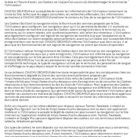
la date et l’heure d’accès. Les Cookies ne risquent en aucun cas d’endommager le terminal de
l’Utilisateur.
CHUCHU DECAYEUX est susceptible de traiter les informations de l’Utilisateur concernant sa
visite du Site, telles que les pages consultées, les recherches effectuées. Ces informations
permettent à CHUCHU DECAYEUX d’améliorer le contenu du Site, de la navigation de l’Utilisateur.
Les Cookies facilitant la navigation et/ou la fourniture des services proposés par le Site,
l’Utilisateur peut configurer son navigateur pour qu’il lui permette de décider s’il souhaite ou
non les accepter de manière à ce que des Cookies soient enregistrés dans le terminal ou, au
contraire, qu’ils soient rejetés, soit systématiquement, soit selon leur émetteur. L’Utilisateur
peut également configurer son logiciel de navigation de manière à ce que l’acceptation ou le
refus des Cookies lui soient proposés ponctuellement, avant qu’un Cookie soit susceptible d’être
enregistré dans son terminal. CHUCHU DECAYEUX informe l’Utilisateur que, dans ce cas, il se
peut que les fonctionnalités de son logiciel de navigation ne soient pas toutes disponibles.
Si l’Utilisateur refuse l’enregistrement de Cookies dans son terminal ou son navigateur, ou si
l’Utilisateur supprime ceux qui y sont enregistrés, l’Utilisateur est informé que sa navigation
et son expérience sur le Site peuvent être limitées. Cela pourrait également être le cas lorsque
CHUCHU DECAYEUX ou l’un de ses prestataires ne peut pas reconnaître, à des fins de
compatibilité technique, le type de navigateur utilisé par le terminal, les paramètres de langue
et d’affichage ou le pays depuis lequel le terminal semble connecté à Internet.
Le cas échéant, CHUCHU DECAYEUX décline toute responsabilité pour les conséquences liées au
fonctionnement dégradé du Site et des services éventuellement proposés par
https://www.chuchu-decayeux.com
, résultant (i) du refus de Cookies par l’Utilisateur (ii) de
l’impossibilité pour
https://www.chuchu-decayeux.com
d’enregistrer ou de consulter les Cookies
nécessaires à leur fonctionnement du fait du choix de l’Utilisateur. Pour la gestion des Cookies
et des choix de l’Utilisateur, la configuration de chaque navigateur est différente. Elle est décrite
dans le menu d’aide du navigateur, qui permettra de savoir de quelle manière l’Utilisateur peut
modifier ses souhaits en matière de Cookies. CHUCHU DECAYEUX pourra en outre faire appel aux
services de prestataires externes pour l’aider à recueillir et traiter les informations décrites
dans cette section.
Enfin, en cliquant sur les icônes dédiées aux réseaux sociaux Twitter, Facebook, Linkedin et
Google Plus figurant sur le Site de
https://www.chuchu-decayeux.com
ou dans son application
mobile et si l’Utilisateur a accepté le dépôt de cookies en poursuivant sa navigation sur le Site
Internet ou l’application mobile de
https://www.chuchu-decayeux.com
, Twitter, Facebook,
Linkedin et Google Plus peuvent également déposer des cookies sur vos terminaux (ordinateur,
tablette, téléphone portable).
Ces types de cookies ne sont déposés sur vos terminaux qu’à condition que vous y consentiez,
en continuant votre navigation sur le Site Internet ou l’application mobile de
https://www.chuchu-decayeux.com
. À tout moment, l’Utilisateur peut néanmoins revenir sur
son consentement à ce que
https://www.chuchu-decayeux.com
dépose ce type de cookies.