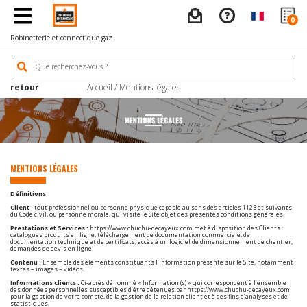
0
Robinetterie et connectique gaz
retour
Accueil
/ Mentions légales
MENTIONS LÉGALES
Définitions
Client :
tout professionnel ou personne physique capable au sens des articles 1123 et suivants
du Code civil, ou personne morale, qui visite le Site objet des présentes conditions générales.
Prestations et Services :
https://www.chuchu-decayeux.com
met à disposition des Clients :
catalogues produits en ligne, téléchargement de documentation commerciale, de
documentation technique et de certificats, accès à un logiciel de dimensionnement de chantier,
demandes de devis en ligne.
Contenu :
Ensemble des éléments constituants l’information présente sur le Site, notamment
textes – images – vidéos.
Informations clients :
Ci-après dénommé « Information (s) » qui correspondent à l’ensemble
des données personnelles susceptibles d’être détenues par
https://www.chuchu-decayeux.com
pour la gestion de votre compte, de la gestion de la relation client et à des fins d’analyses et de
statistiques.