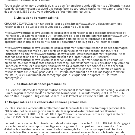
Toute exploitation non autorisée du site ou de l’un quelconque des éléments qu’il contient sera
considérée comme constitutive d’une contrefaçon et poursuivie conformément aux dispositions
des articles L.335-2 et suivants du Code de Propriété Intellectuelle.
Limitations de responsabilité.
CHUCHU DECAYEUX agit en tant qu’éditeur du site.
https://www.chuchu-decayeux.com
est
responsable de la qualité et de la véracité du Contenu qu’il publie.
https://www.chuchu-decayeux.com
ne pourra être tenu responsable des dommages directs et
indirects causés au matériel de l’utilisateur, lors de l’accès au site internet
https://www.chuchu-
decayeux.com
, et résultant soit de l’utilisation d’un matériel ne répondant pas aux
spécifications indiquées au point 4, soit de l’apparition d’un bug ou d’une incompatibilité.
https://www.chuchu-decayeux.com
ne pourra également être tenu responsable des dommages
indirects (tels par exemple qu’une perte de marché ou perte d’une chance) consécutifs à
l’utilisation du site
https://www.chuchu-decayeux.com
. Des espaces interactifs (possibilité de
poser des questions dans l’espace contact) sont à la disposition des utilisateurs.
https://www.chuchu-decayeux.com
se réserve le droit de supprimer, sans mise en demeure
préalable, tout contenu déposé dans cet espace qui contreviendrait à la législation applicable en
France, en particulier aux dispositions relatives à la protection des données. Le cas échéant,
https://www.chuchu-decayeux.com
se réserve également la possibilité de mettre en cause la
responsabilité civile et/ou pénale de l’utilisateur, notamment en cas de message à caractère
raciste, injurieux, diffamant, ou pornographique, quel que soit le support utilisé (texte,
photographie …).
Gestion des données personnelles.
Le Client est informé des réglementations concernant la communication marketing, la loi du 21
Juin 2014 pour la confiance dans l’Economie Numérique, la Loi Informatique et Liberté du 06
Août 2004 ainsi que du Règlement Général sur la Protection des Données (RGPD : n° 2016-679).
7.1 Responsables de la collecte des données personnelles
Pour les Données Personnelles collectées dans le cadre de la création du compte personnel de
l’Utilisateur et de sa navigation sur le Site, le responsable du traitement des Données
Personnelles est : CHUCHU DECAYEUX.
https://www.chuchu-decayeux.com
est représenté par
Julien VERMEESCH, son directeur administratif et financier.
En tant que responsable du traitement des données qu’il collecte, CHUCHU DECAYEUX s’engage à
respecter le cadre des dispositions légales en vigueur. Il lui appartient notamment au Client
d’établir les finalités de ses traitements de données, de fournir à ses prospects et clients, à
partir de la collecte de leurs consentements, une information complète sur le traitement de