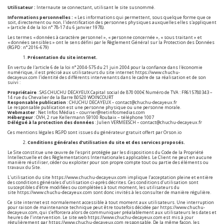
Utilisateur :
Internaute se connectant, utilisant le site susnommé.
Informations personnelles :
« Les informations qui permettent, sous quelque forme que ce
soit, directement ou non, l'identification des personnes physiques auxquelles elles s'appliquent
» (article 4 de la loi n° 78-17 du 6 janvier 1978).
Les termes « données à caractère personnel », « personne concernée », « sous traitant » et
« données sensibles » ont le sens défini par le Règlement Général sur la Protection des Données
(RGPD : n° 2016-679)
Présentation du site internet.
En vertu de l'article 6 de la loi n° 2004-575 du 21 juin 2004 pour la confiance dans l'économie
numérique, il est précisé aux utilisateurs du site internet
https://www.chuchu-
decayeux.com
l'identité des différents intervenants dans le cadre de sa réalisation et de son
suivi :
Propriétaire
: SAS CHUCHU DECAYEUX Capital social de 870 000€ Numéro de TVA : FR615780343 –
14 rue du Chevalier de la Barre 80520 WOINCOURT
Responsable publication
: CHUCHU DECAYEUX – contact@chuchu-decayeux.fr
Le responsable publication est une personne physique ou une personne morale.
Webmaster
: Net Infos Médias – courrier@netinfosmedias.com
Hébergeur
: OVH, 2 rue Kellermann 59100 Roubaix – téléphone 1007
Délégué à la protection des données
: Julien VERMEESCH – contact@chuchu-decayeux.fr
Ces mentions légales RGPD sont issues du
générateur gratuit offert par Orson.io
Conditions générales d’utilisation du site et des services proposés.
Le Site constitue une œuvre de l’esprit protégée par les dispositions du Code de la Propriété
Intellectuelle et des Réglementations Internationales applicables. Le Client ne peut en aucune
manière réutiliser, céder ou exploiter pour son propre compte tout ou partie des éléments ou
travaux du Site.
L’utilisation du site
https://www.chuchu-decayeux.com
implique l’acceptation pleine et entière
des conditions générales d’utilisation ci-après décrites. Ces conditions d’utilisation sont
susceptibles d’être modifiées ou complétées à tout moment, les utilisateurs du
site
https://www.chuchu-decayeux.com
sont donc invités à les consulter de manière régulière.
Ce site internet est normalement accessible à tout moment aux utilisateurs. Une interruption
pour raison de maintenance technique peut être toutefois décidée par
https://www.chuchu-
decayeux.com
, qui s’efforcera alors de communiquer préalablement aux utilisateurs les dates et
heures de l’intervention. Le site web
https://www.chuchu-decayeux.com
est mis à jour
régulièrement par
https://www.chuchu-decayeux.com
responsable. De la même façon, les