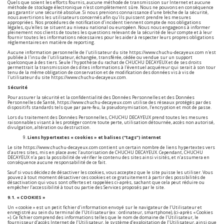
Quels que soient les efforts fournis, aucune méthode de transmission sur Internet et aucune
méthode de stockage électronique n'est complètement sûre. Nous ne pouvons en conséquence
pas garantir une sécurité absolue. Si nous prenions connaissance d'une brèche de la sécurité,
nous avertirions les utilisateurs concernés afin qu'ils puissent prendre les mesures
appropriées. Nos procédures de notification d’incident tiennent compte de nos obligations
légales, qu'elles se situent au niveau national ou européen. Nous nous engageons à informer
pleinement nos clients de toutes les questions relevant de la sécurité de leur compte et à leur
fournir toutes les informations nécessaires pour les aider à respecter leurs propres obligations
réglementaires en matière de reporting.
Aucune information personnelle de l'utilisateur du site
https://www.chuchu-decayeux.com
n'est
publiée à l'insu de l'utilisateur, échangée, transférée, cédée ou vendue sur un support
quelconque à des tiers. Seule l'hypothèse du rachat de CHUCHU DECAYEUX et de ses droits
permettrait la transmission des dites informations à l'éventuel acquéreur qui serait à son tour
tenu de la même obligation de conservation et de modification des données vis à vis de
l'utilisateur du site
https://www.chuchu-decayeux.com
.
Sécurité
Pour assurer la sécurité et la confidentialité des Données Personnelles et des Données
Personnelles de Santé,
https://www.chuchu-decayeux.com
utilise des réseaux protégés par des
dispositifs standards tels que par pare-feu, la pseudonymisation, l’encryption et mot de passe.
Lors du traitement des Données Personnelles, CHUCHU DECAYEUX prend toutes les mesures
raisonnables visant à les protéger contre toute perte, utilisation détournée, accès non autorisé,
divulgation, altération ou destruction.
Liens hypertextes « cookies » et balises (“tags”) internet
Le site
https://www.chuchu-decayeux.com
contient un certain nombre de liens hypertextes vers
d’autres sites, mis en place avec l’autorisation de CHUCHU DECAYEUX. Cependant, CHUCHU
DECAYEUX n’a pas la possibilité de vérifier le contenu des sites ainsi visités, et n’assumera en
conséquence aucune responsabilité de ce fait.
Sauf si vous décidez de désactiver les cookies, vous acceptez que le site puisse les utiliser. Vous
pouvez à tout moment désactiver ces cookies et ce gratuitement à partir des possibilités de
désactivation qui vous sont offertes et rappelées ci-après, sachant que cela peut réduire ou
empêcher l’accessibilité à tout ou partie des Services proposés par le site.
9.1. « COOKIES »
Un « cookie » est un petit fichier d’information envoyé sur le navigateur de l’Utilisateur et
enregistré au sein du terminal de l’Utilisateur (ex : ordinateur, smartphone), (ci-après « Cookies
»). Ce fichier comprend des informations telles que le nom de domaine de l’Utilisateur, le
fournisseur d’accès Internet de l’Utilisateur, le système d’exploitation de l’Utilisateur, ainsi que