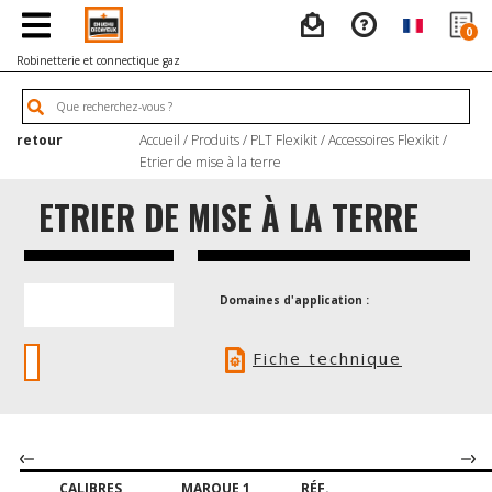
0
Robinetterie et connectique gaz
retour
Accueil
/
Produits
/
PLT Flexikit
/
Accessoires Flexikit
/
Etrier de mise à la terre
ETRIER DE MISE À LA TERRE
Domaines d'application :
Fiche technique
CALIBRES
MARQUE 1
RÉF.