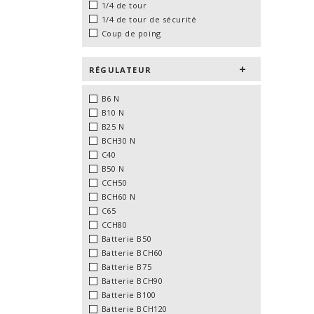
1/4 de tour
1/4 de tour de sécurité
Coup de poing
RÉGULATEUR
B6 N
B10 N
B25 N
BCH30 N
C40
B50 N
CCH50
BCH60 N
C65
CCH80
Batterie B50
Batterie BCH60
Batterie B75
Batterie BCH90
Batterie B100
Batterie BCH120