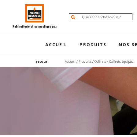
ACCUEIL
PRODUITS
NOS S
retour
Accueil
/
Produits
/
Coffrets
/
Coffrets équipés