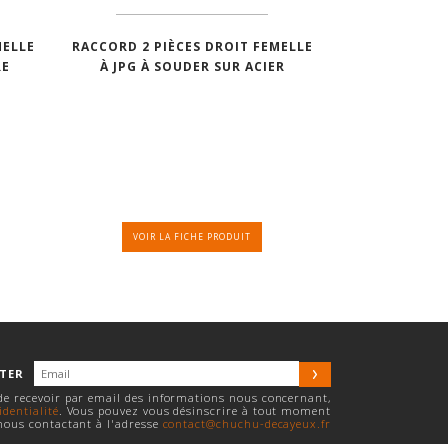
MELLE
RACCORD 2 PIÈCES DROIT FEMELLE
RE
À JPG À SOUDER SUR ACIER
VOIR LA FICHE PRODUIT
TTER
 de recevoir par email des informations nous concernant,
identialité
. Vous pouvez vous désinscrire à tout moment
nous contactant à l'adresse
contact@chuchu-decayeux.fr