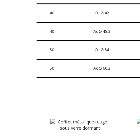
40
Cu Ø 42
40
Ac Ø 48,3
50
Cu Ø 54
50
Ac Ø 60,3