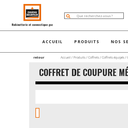
ACCUEIL
PRODUITS
NOS S
retour
Accueil
/
Produits
/
Coffrets
/
Coffrets équipés
/ 
COFFRET DE COUPURE MÉ