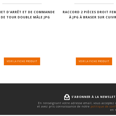
NET D'ARRÊT ET DE COMMANDE
RACCORD 2 PIÈCES DROIT FE
4 DE TOUR DOUBLE MÂLE JPG
À JPG À BRASER SUR CUIV
VOIR LA FICHE PRODUIT
VOIR LA FICHE PRODUIT
S’ABONNER À LA NEWSLE
En renseignant votre adresse email, vous acceptez
et avez pris connaissance de notre
politique de conf
en 