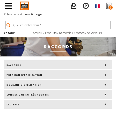
0
Robinetterie et connectique gaz
retour
Accueil
/
Produits
/
Raccords
/
Crosses / collecteurs
RACCORDS
PRESSION D'UTILISATION
DOMAINE D'UTILISATION
CONNEXIONS ENTRÉE / SORTIE
CALIBRES