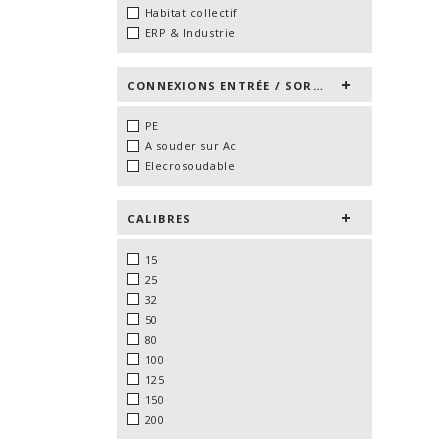
Habitat collectif
ERP & Industrie
CONNEXIONS ENTRÉE / SORTIE
PE
A souder sur Ac
Elecrosoudable
CALIBRES
15
25
32
50
80
100
125
150
200