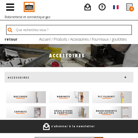
0
Robinetterie et connectique gaz
retour
Accueil
/
Produits
/
Accessoires
/
Fourreaux / goulottes
ACCESSOIRES
s’abonner à la newsletter