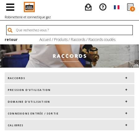
0
Robinetterie et connectique gaz
retour
Accueil
/
Produits
/
Raccords
/
Raccords coudés
RACCORDS
PRESSION D'UTILISATION
DOMAINE D'UTILISATION
CONNEXIONS ENTRÉE / SORTIE
CALIBRES