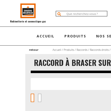
ACCUEIL
PRODUITS
NOS S
retour
Accueil
/
Produits
/
Raccords
/
Raccords droits
/
RACCORD À BRASER SUR