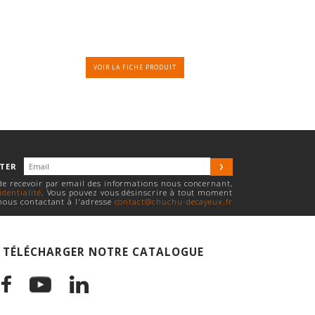
VOIR LA FICHE PRODUIT
TTER
 de recevoir par email des informations nous concernant,
identialité
. Vous pouvez vous désinscrire à tout moment
nous contactant à l'adresse
contact@chuchu-decayeux.fr
TÉLÉCHARGER NOTRE CATALOGUE