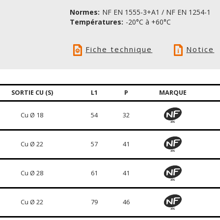
Normes:
NF EN 1555-3+A1 / NF EN 1254-1
Températures:
-20°C à +60°C
Fiche technique
Notice
SORTIE CU (S)
L1
P
MARQUE
Cu Ø 18
54
32
Cu Ø 22
57
41
Cu Ø 28
61
41
Cu Ø 22
79
46