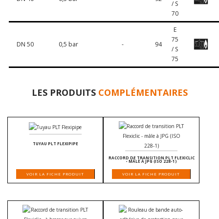
/ S
70
E
75
DN 50
0,5 bar
-
94
/ S
75
LES PRODUITS
COMPLÉMENTAIRES
TUYAU PLT FLEXIPIPE
RACCORD DE TRANSITION PLT FLEXICLIC
- MÂLE À JPG (ISO 228-1)
VOIR LA FICHE PRODUIT
VOIR LA FICHE PRODUIT