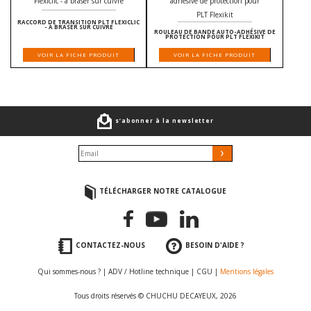
RACCORD DE TRANSITION PLT FLEXICLIC
- À BRASER SUR CUIVRE
ROULEAU DE BANDE AUTO-ADHÉSIVE DE
PROTECTION POUR PLT FLEXIKIT
VOIR LA FICHE PRODUIT
VOIR LA FICHE PRODUIT
s’abonner à la newsletter
TÉLÉCHARGER NOTRE CATALOGUE
CONTACTEZ-NOUS
BESOIN D'AIDE ?
Qui sommes-nous ?
|
ADV / Hotline technique
|
CGU
|
Mentions légales
Tous droits réservés © CHUCHU DECAYEUX, 2026