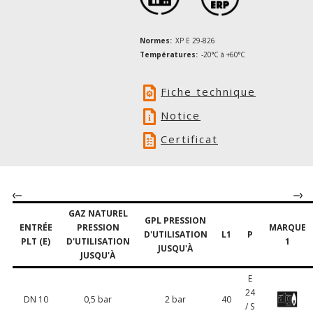
Normes:
XP E 29-826
Températures:
-20°C à +60°C
Fiche technique
Notice
Certificat
GAZ NATUREL
GPL PRESSION
ENTRÉE
PRESSION
MARQUE
D'UTILISATION
L1
P
PLT (E)
D'UTILISATION
1
JUSQU'À
JUSQU'À
E
24
DN 10
0,5 bar
2 bar
40
/ S