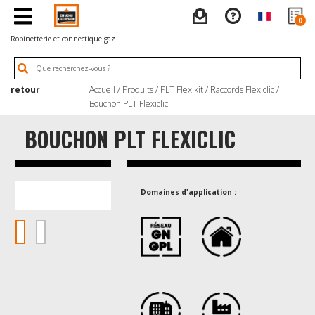
0
Robinetterie et connectique gaz
retour
Accueil
/
Produits
/
PLT Flexikit
/
Raccords Flexiclic
/
Bouchon PLT Flexiclic
BOUCHON PLT FLEXICLIC
Domaines d'application :