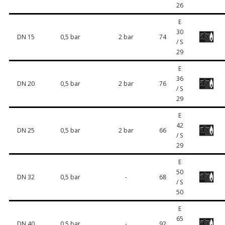
26
E
30
DN 15
0,5 bar
2 bar
74
/ S
29
E
36
DN 20
0,5 bar
2 bar
76
/ S
29
E
42
DN 25
0,5 bar
2 bar
66
/ S
29
E
50
DN 32
0,5 bar
-
68
/ S
50
E
65
DN 40
0,5 bar
-
92