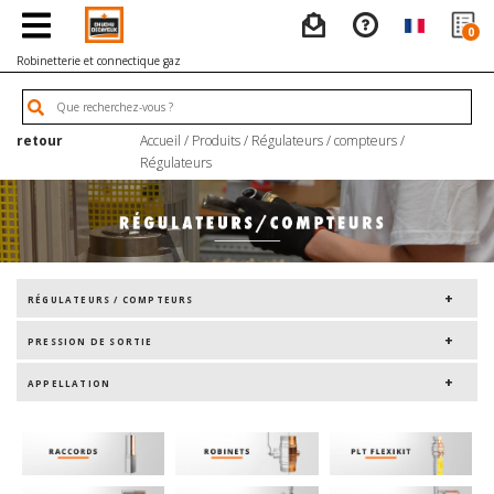
0
Robinetterie et connectique gaz
retour
Accueil
/
Produits
/
Régulateurs / compteurs
/
Régulateurs
RÉGULATEURS / COMPTEURS
PRESSION DE SORTIE
APPELLATION