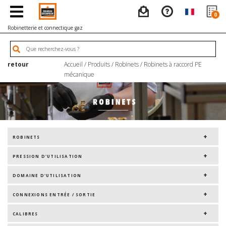
0
Robinetterie et connectique gaz
retour
Accueil
/
Produits
/
Robinets
/
Robinets à raccord PE
mécanique
ROBINETS
PRESSION D'UTILISATION
DOMAINE D'UTILISATION
CONNEXIONS ENTRÉE / SORTIE
CALIBRES