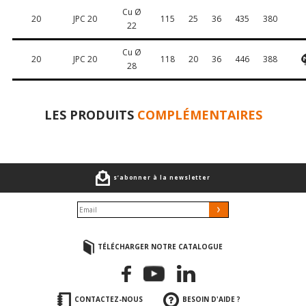
Cu Ø
20
JPC 20
115
25
36
435
380
22
Cu Ø
20
JPC 20
118
20
36
446
388
28
LES PRODUITS
COMPLÉMENTAIRES
s’abonner à la newsletter
TÉLÉCHARGER NOTRE CATALOGUE
CONTACTEZ-NOUS
BESOIN D'AIDE ?