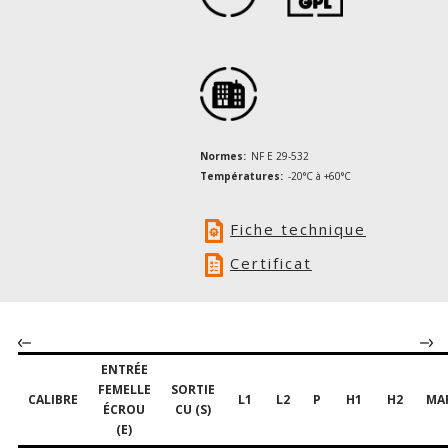
Normes:
NF E 29-532
Températures:
-20°C à +60°C
Fiche technique
Certificat
ENTRÉE
FEMELLE
SORTIE
CALIBRE
L1
L2
P
H1
H2
MA
ÉCROU
CU (S)
(E)