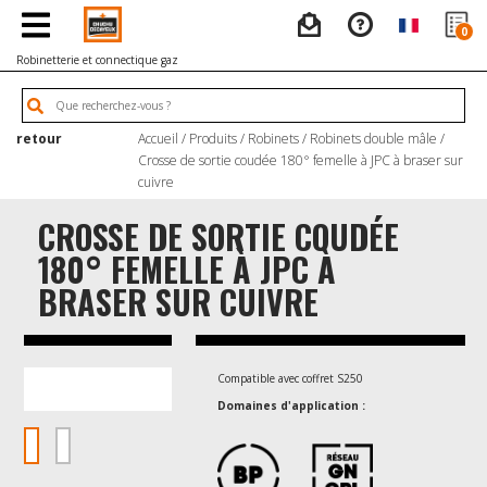
0
Robinetterie et connectique gaz
retour
Accueil
/
Produits
/
Robinets
/
Robinets double mâle
/
Crosse de sortie coudée 180° femelle à JPC à braser sur
cuivre
CROSSE DE SORTIE COUDÉE
180° FEMELLE À JPC À
BRASER SUR CUIVRE
Compatible avec coffret S250
Domaines d'application :