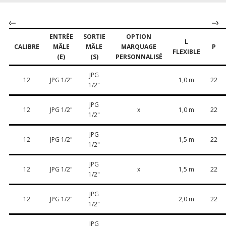
ENTRÉE
SORTIE
OPTION
L
CALIBRE
MÂLE
MÂLE
MARQUAGE
P
FLEXIBLE
(E)
(S)
PERSONNALISÉ
JPG
12
JPG 1/2"
1,0 m
22
1/2"
JPG
12
JPG 1/2"
x
1,0 m
22
1/2"
JPG
12
JPG 1/2"
1,5 m
22
1/2"
JPG
12
JPG 1/2"
x
1,5 m
22
1/2"
JPG
12
JPG 1/2"
2,0 m
22
1/2"
JPG