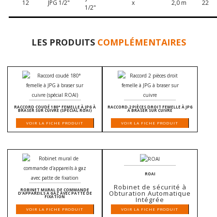
12
JPG 1/2"
x
2,0 m
22
1/2"
LES PRODUITS
COMPLÉMENTAIRES
RACCORD COUDÉ 180° FEMELLE À JPG À
RACCORD 2 PIÈCES DROIT FEMELLE À JPG
BRASER SUR CUIVRE (SPÉCIAL ROAI)
À BRASER SUR CUIVRE
VOIR LA FICHE PRODUIT
VOIR LA FICHE PRODUIT
ROAI
Robinet de sécurité à
ROBINET MURAL DE COMMANDE
Obturation Automatique
D'APPAREILS À GAZ AVEC PATTE DE
FIXATION
Intégrée
VOIR LA FICHE PRODUIT
VOIR LA FICHE PRODUIT