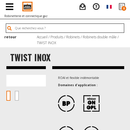
0
Robinetterie et connectique gaz
retour
Accueil
/
Produits
/
Robinets
/
Robinets double mâle
/
TWIST INOX
TWIST INOX
ROAI et flexible indémontable
Domaines d'application :