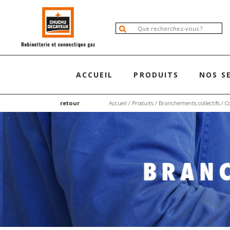
ACCUEIL
PRODUITS
NOS S
retour
Accueil
/
Produits
/
Branchements collectifs
/
C