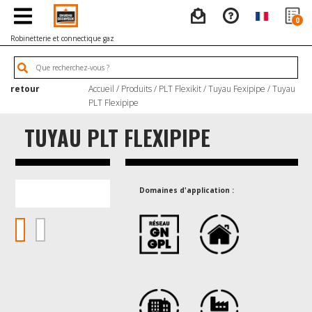
0
Robinetterie et connectique gaz
retour
Accueil
/
Produits
/
PLT Flexikit
/
Tuyau Fexipipe
/ Tuyau
PLT Flexipipe
TUYAU PLT FLEXIPIPE
Domaines d'application :