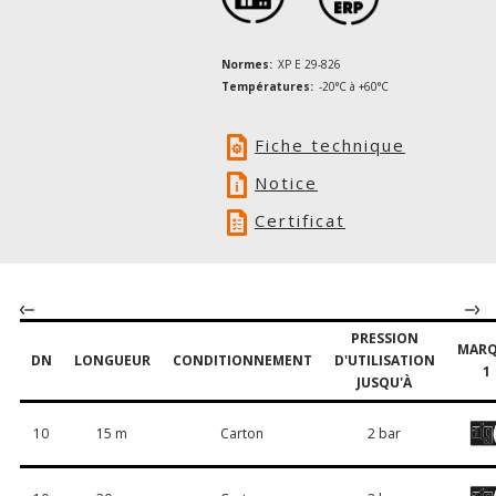
Normes:
XP E 29-826
Températures:
-20°C à +60°C
Fiche technique
Notice
Certificat
PRESSION
MARQ
DN
LONGUEUR
CONDITIONNEMENT
D'UTILISATION
1
JUSQU'À
10
15 m
Carton
2 bar