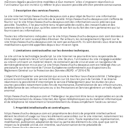
mentions légales peuvent être modifiées à tout moment : elles s’imposent néanmoins à
l’utilisateur qui est invité à s’y référer le plus souvent possible afin d’en prendre connaissance.
Description des services fournis.
Le site internet
https://www.chuchu-decayeux.com
a pour objet de fournir une information
concernant l’ensemble des activités de la société.
https://www.chuchu-decayeux.com
s’efforce de
fournir sur le site
https://www.chuchu-decayeux.com
des informations aussi précises que
possible. Toutefois, il ne pourra être tenu responsable des oublis, des inexactitudes et des
carences dans la mise à jour, qu’elles soient de son fait ou du fait des tiers partenaires qui lui
fournissent ces informations.
Toutes les informations indiquées sur le site
https://www.chuchu-decayeux.com
sont données à
titre indicatif, et sont susceptibles d’évoluer. Par ailleurs, les renseignements figurant sur le
site
https://www.chuchu-decayeux.com
ne sont pas exhaustifs. Ils sont donnés sous réserve de
modifications ayant été apportées depuis leur mise en ligne.
Limitations contractuelles sur les données techniques.
Le site utilise la technologie JavaScript. Le site Internet ne pourra être tenu responsable de
dommages matériels liés à l’utilisation du site. De plus, l’utilisateur du site s’engage à accéder
au site en utilisant un matériel récent, ne contenant pas de virus et avec un navigateur de
dernière génération mis-à-jour Le site
https://www.chuchu-decayeux.com
est hébergé chez un
prestataire sur le territoire de l’Union Européenne conformément aux dispositions du
Règlement Général sur la Protection des Données (RGPD : n° 2016-679)
L’objectif est d’apporter une prestation qui assure le meilleur taux d’accessibilité. L’hébergeur
assure la continuité de son service 24 Heures sur 24, tous les jours de l’année. Il se réserve
néanmoins la possibilité d’interrompre le service d’hébergement pour les durées les plus
courtes possibles notamment à des fins de maintenance, d’amélioration de ses infrastructures,
de défaillance de ses infrastructures ou si les Prestations et Services génèrent un trafic réputé
anormal.
https://www.chuchu-decayeux.com
et l’hébergeur ne pourront être tenus responsables en cas de
dysfonctionnement du réseau Internet, des lignes téléphoniques ou du matériel informatique
et de téléphonie lié notamment à l’encombrement du réseau empêchant l’accès au serveur.
Propriété intellectuelle et contrefaçons.
https://www.chuchu-decayeux.com
est propriétaire des droits de propriété intellectuelle et
détient les droits d’usage sur tous les éléments accessibles sur le site internet, notamment les
textes, images, graphismes, logos, vidéos, icônes et sons. Toute reproduction, représentation,
modification, publication, adaptation de tout ou partie des éléments du site, quel que soit le
moyen ou le procédé utilisé, est interdite, sauf autorisation écrite préalable de :
https://www.chuchu-decayeux.com
.