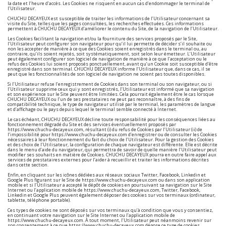
la date et l’heure d’accès. Les Cookies ne risquent en aucun cas d’endommager le terminal de
l’Utilisateur.
CHUCHU DECAYEUX est susceptible de traiter les informations de l’Utilisateur concernant sa
visite du Site, telles que les pages consultées, les recherches effectuées. Ces informations
permettent à CHUCHU DECAYEUX d’améliorer le contenu du Site, de la navigation de l’Utilisateur.
Les Cookies facilitant la navigation et/ou la fourniture des services proposés par le Site,
l’Utilisateur peut configurer son navigateur pour qu’il lui permette de décider s’il souhaite ou
non les accepter de manière à ce que des Cookies soient enregistrés dans le terminal ou, au
contraire, qu’ils soient rejetés, soit systématiquement, soit selon leur émetteur. L’Utilisateur
peut également configurer son logiciel de navigation de manière à ce que l’acceptation ou le
refus des Cookies lui soient proposés ponctuellement, avant qu’un Cookie soit susceptible d’être
enregistré dans son terminal. CHUCHU DECAYEUX informe l’Utilisateur que, dans ce cas, il se
peut que les fonctionnalités de son logiciel de navigation ne soient pas toutes disponibles.
Si l’Utilisateur refuse l’enregistrement de Cookies dans son terminal ou son navigateur, ou si
l’Utilisateur supprime ceux qui y sont enregistrés, l’Utilisateur est informé que sa navigation
et son expérience sur le Site peuvent être limitées. Cela pourrait également être le cas lorsque
CHUCHU DECAYEUX ou l’un de ses prestataires ne peut pas reconnaître, à des fins de
compatibilité technique, le type de navigateur utilisé par le terminal, les paramètres de langue
et d’affichage ou le pays depuis lequel le terminal semble connecté à Internet.
Le cas échéant, CHUCHU DECAYEUX décline toute responsabilité pour les conséquences liées au
fonctionnement dégradé du Site et des services éventuellement proposés par
https://www.chuchu-decayeux.com
, résultant (i) du refus de Cookies par l’Utilisateur (ii) de
l’impossibilité pour
https://www.chuchu-decayeux.com
d’enregistrer ou de consulter les Cookies
nécessaires à leur fonctionnement du fait du choix de l’Utilisateur. Pour la gestion des Cookies
et des choix de l’Utilisateur, la configuration de chaque navigateur est différente. Elle est décrite
dans le menu d’aide du navigateur, qui permettra de savoir de quelle manière l’Utilisateur peut
modifier ses souhaits en matière de Cookies. CHUCHU DECAYEUX pourra en outre faire appel aux
services de prestataires externes pour l’aider à recueillir et traiter les informations décrites
dans cette section.
Enfin, en cliquant sur les icônes dédiées aux réseaux sociaux Twitter, Facebook, Linkedin et
Google Plus figurant sur le Site de
https://www.chuchu-decayeux.com
ou dans son application
mobile et si l’Utilisateur a accepté le dépôt de cookies en poursuivant sa navigation sur le Site
Internet ou l’application mobile de
https://www.chuchu-decayeux.com
, Twitter, Facebook,
Linkedin et Google Plus peuvent également déposer des cookies sur vos terminaux (ordinateur,
tablette, téléphone portable).
Ces types de cookies ne sont déposés sur vos terminaux qu’à condition que vous y consentiez,
en continuant votre navigation sur le Site Internet ou l’application mobile de
https://www.chuchu-decayeux.com
. À tout moment, l’Utilisateur peut néanmoins revenir sur
son consentement à ce que
https://www.chuchu-decayeux.com
dépose ce type de cookies.