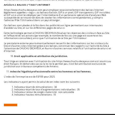
Article 9.2. BALISES (“TAGS”) INTERNET
https://www.chuchu-decayeux.com
peut employer occasionnellement des balises Internet
(également appelées « tags », ou balises d’action, GIF à un pixel, GIF transparents, GIF invisibles
et GIF un à un) et les déployer par l’intermédiaire d’un partenaire spécialiste d’analyses Web
susceptible de se trouver (et donc de stocker les informations correspondantes, y compris
l’adresse IP de l’Utilisateur) dans un pays étranger.
Ces balises sont placées à la fois dans les publicités en ligne permettant aux internautes
d’accéder au Site, et sur les différentes pages de celui-ci.
Cette technologie permet à CHUCHU DECAYEUX d’évaluer les réponses des visiteurs face au Site
et l’efficacité de ses actions (par exemple, le nombre de fois où une page est ouverte et les
informations consultées), ainsi que l’utilisation de ce Site par l’Utilisateur.
Le prestataire externe pourra éventuellement recueillir des informations sur les visiteurs du
Site et d’autres sites Internet grâce à ces balises, constituer des rapports sur l’activité du Site à
l’attention de CHUCHU DECAYEUX, et fournir d’autres services relatifs à l’utilisation de celui-ci et
d’Internet.
Droit applicable et attribution de juridiction.
Tout litige en relation avec l’utilisation du site
https://www.chuchu-decayeux.com
est soumis au
droit français. En dehors des cas où la loi ne le permet pas, il est fait attribution exclusive de
juridiction aux tribunaux compétents de Amiens.
11.
Index de l'égalité professionnelle entre les hommes et les femmes.
L'index de l'entreprise est de 93/100 pour 2025.
Les indicateurs ayant permis le calcul de cet index sont les suivants:
Indicateur écart de rémunérations : 34
Indicateur écart de taux d'augmentations individuelles : 35
Indicateur retour de congés maternité : non calculable
Indicateur hautes rémunérations : 10