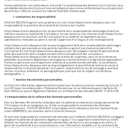
Toute exploitation non autorisée du site ou de l’un quelconque des éléments qu’il contient sera
considérée comme constitutive d’une contrefaçon et poursuivie conformément aux dispositions
des articles L.335-2 et suivants du Code de Propriété Intellectuelle.
Limitations de responsabilité.
CHUCHU DECAYEUX agit en tant qu’éditeur du site.
https://www.chuchu-decayeux.com
est
responsable de la qualité et de la véracité du Contenu qu’il publie.
https://www.chuchu-decayeux.com
ne pourra être tenu responsable des dommages directs et
indirects causés au matériel de l’utilisateur, lors de l’accès au site internet
https://www.chuchu-
decayeux.com
, et résultant soit de l’utilisation d’un matériel ne répondant pas aux
spécifications indiquées au point 4, soit de l’apparition d’un bug ou d’une incompatibilité.
https://www.chuchu-decayeux.com
ne pourra également être tenu responsable des dommages
indirects (tels par exemple qu’une perte de marché ou perte d’une chance) consécutifs à
l’utilisation du site
https://www.chuchu-decayeux.com
. Des espaces interactifs (possibilité de
poser des questions dans l’espace contact) sont à la disposition des utilisateurs.
https://www.chuchu-decayeux.com
se réserve le droit de supprimer, sans mise en demeure
préalable, tout contenu déposé dans cet espace qui contreviendrait à la législation applicable en
France, en particulier aux dispositions relatives à la protection des données. Le cas échéant,
https://www.chuchu-decayeux.com
se réserve également la possibilité de mettre en cause la
responsabilité civile et/ou pénale de l’utilisateur, notamment en cas de message à caractère
raciste, injurieux, diffamant, ou pornographique, quel que soit le support utilisé (texte,
photographie …).
Gestion des données personnelles.
Le Client est informé des réglementations concernant la communication marketing, la loi du 21
Juin 2014 pour la confiance dans l’Economie Numérique, la Loi Informatique et Liberté du 06
Août 2004 ainsi que du Règlement Général sur la Protection des Données (RGPD : n° 2016-679).
7.1 Responsables de la collecte des données personnelles
Pour les Données Personnelles collectées dans le cadre de la création du compte personnel de
l’Utilisateur et de sa navigation sur le Site, le responsable du traitement des Données
Personnelles est : CHUCHU DECAYEUX.
https://www.chuchu-decayeux.com
est représenté par
Julien VERMEESCH, son directeur administratif et financier.
En tant que responsable du traitement des données qu’il collecte, CHUCHU DECAYEUX s’engage à
respecter le cadre des dispositions légales en vigueur. Il lui appartient notamment au Client
d’établir les finalités de ses traitements de données, de fournir à ses prospects et clients, à
partir de la collecte de leurs consentements, une information complète sur le traitement de