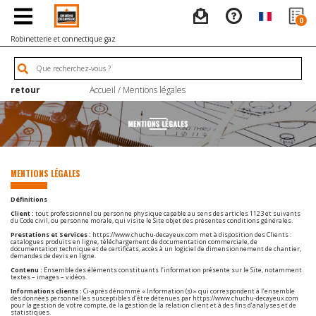
0
Robinetterie et connectique gaz
retour
Accueil
/ Mentions légales
MENTIONS LÉGALES
Définitions
Client :
tout professionnel ou personne physique capable au sens des articles 1123 et suivants
du Code civil, ou personne morale, qui visite le Site objet des présentes conditions générales.
Prestations et Services :
https://www.chuchu-decayeux.com
met à disposition des Clients :
catalogues produits en ligne, téléchargement de documentation commerciale, de
documentation technique et de certificats, accès à un logiciel de dimensionnement de chantier,
demandes de devis en ligne.
Contenu :
Ensemble des éléments constituants l’information présente sur le Site, notamment
textes – images – vidéos.
Informations clients :
Ci-après dénommé « Information (s) » qui correspondent à l’ensemble
des données personnelles susceptibles d’être détenues par
https://www.chuchu-decayeux.com
pour la gestion de votre compte, de la gestion de la relation client et à des fins d’analyses et de
statistiques.