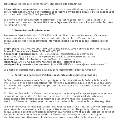
Utilisateur :
Internaute se connectant, utilisant le site susnommé.
Informations personnelles :
« Les informations qui permettent, sous quelque forme que ce
soit, directement ou non, l'identification des personnes physiques auxquelles elles s'appliquent
» (article 4 de la loi n° 78-17 du 6 janvier 1978).
Les termes « données à caractère personnel », « personne concernée », « sous traitant » et
« données sensibles » ont le sens défini par le Règlement Général sur la Protection des Données
(RGPD : n° 2016-679)
Présentation du site internet.
En vertu de l'article 6 de la loi n° 2004-575 du 21 juin 2004 pour la confiance dans l'économie
numérique, il est précisé aux utilisateurs du site internet
https://www.chuchu-
decayeux.com
l'identité des différents intervenants dans le cadre de sa réalisation et de son
suivi :
Propriétaire
: SAS CHUCHU DECAYEUX Capital social de 870 000€ Numéro de TVA : FR615780343 –
14 rue du Chevalier de la Barre 80520 WOINCOURT
Responsable publication
: CHUCHU DECAYEUX – contact@chuchu-decayeux.fr
Le responsable publication est une personne physique ou une personne morale.
Webmaster
: Net Infos Médias – courrier@netinfosmedias.com
Hébergeur
: OVH, 2 rue Kellermann 59100 Roubaix – téléphone 1007
Délégué à la protection des données
: Julien VERMEESCH – contact@chuchu-decayeux.fr
Ces mentions légales RGPD sont issues du
générateur gratuit offert par Orson.io
Conditions générales d’utilisation du site et des services proposés.
Le Site constitue une œuvre de l’esprit protégée par les dispositions du Code de la Propriété
Intellectuelle et des Réglementations Internationales applicables. Le Client ne peut en aucune
manière réutiliser, céder ou exploiter pour son propre compte tout ou partie des éléments ou
travaux du Site.
L’utilisation du site
https://www.chuchu-decayeux.com
implique l’acceptation pleine et entière
des conditions générales d’utilisation ci-après décrites. Ces conditions d’utilisation sont
susceptibles d’être modifiées ou complétées à tout moment, les utilisateurs du
site
https://www.chuchu-decayeux.com
sont donc invités à les consulter de manière régulière.
Ce site internet est normalement accessible à tout moment aux utilisateurs. Une interruption
pour raison de maintenance technique peut être toutefois décidée par
https://www.chuchu-
decayeux.com
, qui s’efforcera alors de communiquer préalablement aux utilisateurs les dates et
heures de l’intervention. Le site web
https://www.chuchu-decayeux.com
est mis à jour
régulièrement par
https://www.chuchu-decayeux.com
responsable. De la même façon, les