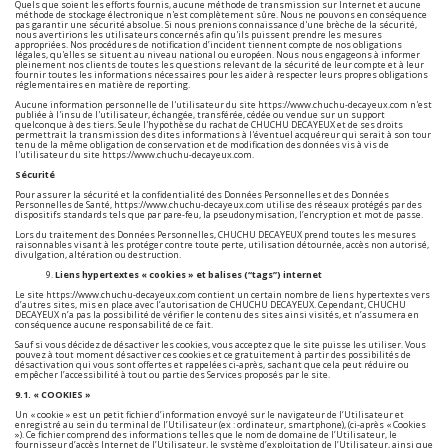
Quels que soient les efforts fournis, aucune méthode de transmission sur Internet et aucune
méthode de stockage électronique n'est complètement sûre. Nous ne pouvons en conséquence
pas garantir une sécurité absolue. Si nous prenions connaissance d'une brèche de la sécurité,
nous avertirions les utilisateurs concernés afin qu'ils puissent prendre les mesures
appropriées. Nos procédures de notification d’incident tiennent compte de nos obligations
légales, qu'elles se situent au niveau national ou européen. Nous nous engageons à informer
pleinement nos clients de toutes les questions relevant de la sécurité de leur compte et à leur
fournir toutes les informations nécessaires pour les aider à respecter leurs propres obligations
réglementaires en matière de reporting.
Aucune information personnelle de l'utilisateur du site
https://www.chuchu-decayeux.com
n'est
publiée à l'insu de l'utilisateur, échangée, transférée, cédée ou vendue sur un support
quelconque à des tiers. Seule l'hypothèse du rachat de CHUCHU DECAYEUX et de ses droits
permettrait la transmission des dites informations à l'éventuel acquéreur qui serait à son tour
tenu de la même obligation de conservation et de modification des données vis à vis de
l'utilisateur du site
https://www.chuchu-decayeux.com
.
Sécurité
Pour assurer la sécurité et la confidentialité des Données Personnelles et des Données
Personnelles de Santé,
https://www.chuchu-decayeux.com
utilise des réseaux protégés par des
dispositifs standards tels que par pare-feu, la pseudonymisation, l’encryption et mot de passe.
Lors du traitement des Données Personnelles, CHUCHU DECAYEUX prend toutes les mesures
raisonnables visant à les protéger contre toute perte, utilisation détournée, accès non autorisé,
divulgation, altération ou destruction.
Liens hypertextes « cookies » et balises (“tags”) internet
Le site
https://www.chuchu-decayeux.com
contient un certain nombre de liens hypertextes vers
d’autres sites, mis en place avec l’autorisation de CHUCHU DECAYEUX. Cependant, CHUCHU
DECAYEUX n’a pas la possibilité de vérifier le contenu des sites ainsi visités, et n’assumera en
conséquence aucune responsabilité de ce fait.
Sauf si vous décidez de désactiver les cookies, vous acceptez que le site puisse les utiliser. Vous
pouvez à tout moment désactiver ces cookies et ce gratuitement à partir des possibilités de
désactivation qui vous sont offertes et rappelées ci-après, sachant que cela peut réduire ou
empêcher l’accessibilité à tout ou partie des Services proposés par le site.
9.1. « COOKIES »
Un « cookie » est un petit fichier d’information envoyé sur le navigateur de l’Utilisateur et
enregistré au sein du terminal de l’Utilisateur (ex : ordinateur, smartphone), (ci-après « Cookies
»). Ce fichier comprend des informations telles que le nom de domaine de l’Utilisateur, le
fournisseur d’accès Internet de l’Utilisateur, le système d’exploitation de l’Utilisateur, ainsi que