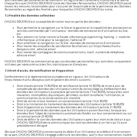
leurs données personnelles et de maintenir un registre des traitements conforme à la réalité.
Chaque fois que CHUCHU DECAYEUX traite des Données Personnelles, CHUCHU DECAYEUX prend
toutes les mesures raisonnables pour s’assurer de l’exactitude et de la pertinence des Données
Personnelles au regard des finalités pour lesquelles CHUCHU DECAYEUX les traite.
7.2 Finalité des données collectées
CHUCHU DECAYEUX est susceptible de traiter tout ou partie des données :
Pour permettre la navigation sur le Site et la gestion et la traçabilité des prestations et
services commandés par l’utilisateur : données de connexion et d’utilisation du Site,
etc.
Pour prévenir et lutter contre la fraude informatique (spamming, hacking…) : matériel
informatique utilisé pour la navigation, l’adresse IP
Pour améliorer la navigation sur le Site : données de connexion et d’utilisation
Pour mener des enquêtes de satisfaction facultatives sur
https://www.chuchu-
decayeux.com
: adresse email
Pour mener des campagnes de communication (sms, mail) : numéro de téléphone,
adresse email
CHUCHU DECAYEUX ne commercialise pas vos données personnelles qui sont donc uniquement
utilisées par nécessité ou à des fins statistiques et d’analyses.
7.3 Droit d’accès, de rectification et d’opposition
Conformément à la réglementation européenne en vigueur, les Utilisateurs de
https://www.chuchu-decayeux.com
disposent des droits suivants :
Droit d'accès (article 15 RGPD) et de rectification (article 16 RGPD), de mise à jour, de
complétude des données des Utilisateurs droit de verrouillage ou d’effacement des
données des Utilisateurs à caractère personnel (article 17 du RGPD), lorsqu’elles sont
inexactes, incomplètes, équivoques, périmées, ou dont la collecte, l'utilisation, la
communication ou la conservation est interdite
Droit de retirer à tout moment un consentement (article 13-2c RGPD)
Droit à la limitation du traitement des données des Utilisateurs (article 18 RGPD)
Droit d’opposition au traitement des données des Utilisateurs (article 21 RGPD)
Droit à la portabilité des données que les Utilisateurs auront fournies, lorsque ces
données font l’objet de traitements automatisés fondés sur leur consentement ou sur
un contrat (article 20 RGPD)
Droit de définir le sort des données des Utilisateurs après leur mort et de choisir à qui
CHUCHU DECAYEUX devra communiquer (ou non) ses données à un tiers qu’ils aura
préalablement désigné
Dès que CHUCHU DECAYEUX a connaissance du décès d’un Utilisateur et à défaut d’instructions
de sa part, CHUCHU DECAYEUX s’engage à détruire ses données, sauf si leur conservation s’avère