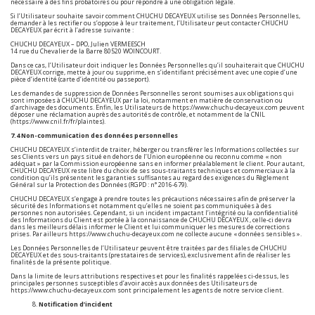
nécessaire à des fins probatoires ou pour répondre à une obligation légale.
Si l’Utilisateur souhaite savoir comment CHUCHU DECAYEUX utilise ses Données Personnelles,
demander à les rectifier ou s’oppose à leur traitement, l’Utilisateur peut contacter CHUCHU
DECAYEUX par écrit à l’adresse suivante :
CHUCHU DECAYEUX – DPO, Julien VERMEESCH
14 rue du Chevalier de la Barre 80520 WOINCOURT.
Dans ce cas, l’Utilisateur doit indiquer les Données Personnelles qu’il souhaiterait que CHUCHU
DECAYEUX corrige, mette à jour ou supprime, en s’identifiant précisément avec une copie d’une
pièce d’identité (carte d’identité ou passeport).
Les demandes de suppression de Données Personnelles seront soumises aux obligations qui
sont imposées à CHUCHU DECAYEUX par la loi, notamment en matière de conservation ou
d’archivage des documents. Enfin, les Utilisateurs de
https://www.chuchu-decayeux.com
peuvent
déposer une réclamation auprès des autorités de contrôle, et notamment de la CNIL
(https://www.cnil.fr/fr/plaintes).
7.4 Non-communication des données personnelles
CHUCHU DECAYEUX s’interdit de traiter, héberger ou transférer les Informations collectées sur
ses Clients vers un pays situé en dehors de l’Union européenne ou reconnu comme « non
adéquat » par la Commission européenne sans en informer préalablement le client. Pour autant,
CHUCHU DECAYEUX reste libre du choix de ses sous-traitants techniques et commerciaux à la
condition qu’ils présentent les garanties suffisantes au regard des exigences du Règlement
Général sur la Protection des Données (RGPD : n° 2016-679).
CHUCHU DECAYEUX s’engage à prendre toutes les précautions nécessaires afin de préserver la
sécurité des Informations et notamment qu’elles ne soient pas communiquées à des
personnes non autorisées. Cependant, si un incident impactant l’intégrité ou la confidentialité
des Informations du Client est portée à la connaissance de CHUCHU DECAYEUX , celle-ci devra
dans les meilleurs délais informer le Client et lui communiquer les mesures de corrections
prises. Par ailleurs
https://www.chuchu-decayeux.com
ne collecte aucune « données sensibles ».
Les Données Personnelles de l’Utilisateur peuvent être traitées par des filiales de CHUCHU
DECAYEUX et des sous-traitants (prestataires de services), exclusivement afin de réaliser les
finalités de la présente politique.
Dans la limite de leurs attributions respectives et pour les finalités rappelées ci-dessus, les
principales personnes susceptibles d’avoir accès aux données des Utilisateurs de
https://www.chuchu-decayeux.com
sont principalement les agents de notre service client.
Notification d’incident