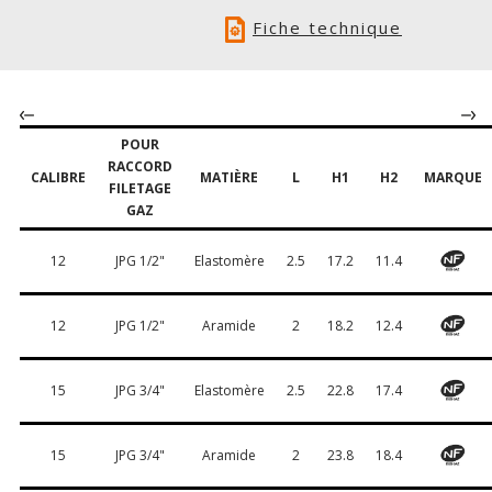
Fiche technique
POUR
RACCORD
CALIBRE
MATIÈRE
L
H1
H2
MARQUE
FILETAGE
GAZ
12
JPG 1/2"
Elastomère
2.5
17.2
11.4
12
JPG 1/2"
Aramide
2
18.2
12.4
15
JPG 3/4"
Elastomère
2.5
22.8
17.4
15
JPG 3/4"
Aramide
2
23.8
18.4