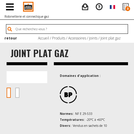
0
Robinetterie et connectique gaz
retour
Accueil
/
Produits
/
Accessoires
/
Joints
/ Joint plat gaz
JOINT PLAT GAZ
Domaines d'application :
Normes:
NF E 29-533
Températures:
-20°C à +60°C
Divers:
Vendus en sachets de 10