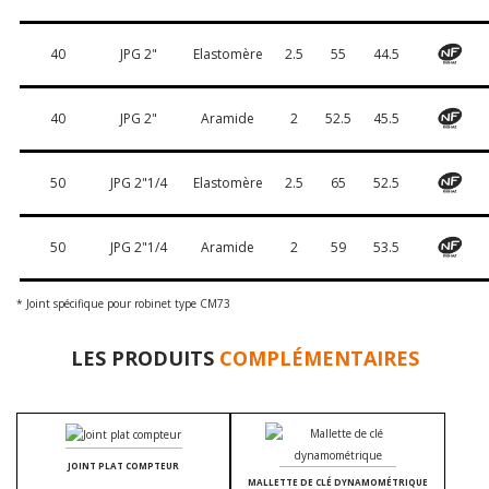
40
JPG 2"
Elastomère
2.5
55
44.5
40
JPG 2"
Aramide
2
52.5
45.5
50
JPG 2"1/4
Elastomère
2.5
65
52.5
50
JPG 2"1/4
Aramide
2
59
53.5
* Joint spécifique pour robinet type CM73
LES PRODUITS
COMPLÉMENTAIRES
JOINT PLAT COMPTEUR
MALLETTE DE CLÉ DYNAMOMÉTRIQUE